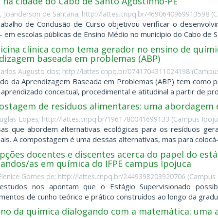
 na cidade do Cabo de Santo Agostinho-PE
, Joanderson de Santana; http://lattes.cnpq.br/4690640969913598
(
C
abalho de Conclusão de Curso objetivou verificar o desenvol
 em escolas públicas de Ensino Médio no município do Cabo de San
icina clínica como tema gerador no ensino de quími
dizagem baseada em problemas (ABP)
Carlos Augusto dos; http://lattes.cnpq.br/0741704311024198
(
Campus 
o da Aprendizagem Baseada em Problemas (ABP) tem como princ
 aprendizado conceitual, procedimental e atitudinal a partir de pr
stagem de resíduos alimentares: uma abordagem 
ouglas Lopes; http://lattes.cnpq.br/1961780041699133
(
Campus Ipoju
as que abordem alternativas ecológicas para os resíduos ge
uais. A compostagem é uma dessas alternativas, mas para colocá-la
pções docentes e discentes acerca do papel do est
ciandos/as em química do IFPE campus Ipojuca
Elenice Gomes de; http://lattes.cnpq.br/2449398203920706
(
Campus I
 estudos nos apontam que o Estágio Supervisionado possibili
mentos de cunho teórico e prático construídos ao longo da gradua
ino da química dialogando com a matemática: uma a