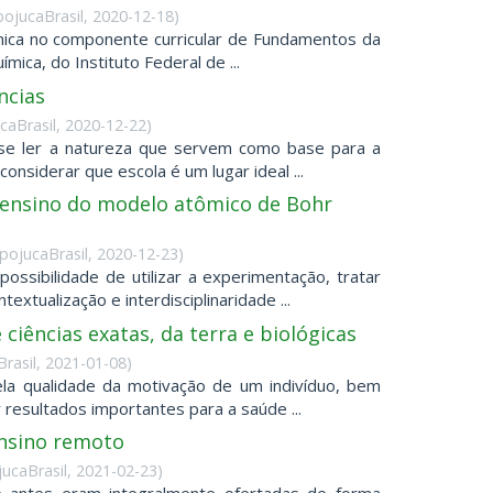
pojucaBrasil
,
2020-12-18
)
mica no componente curricular de Fundamentos da
ica, do Instituto Federal de ...
ncias
caBrasil
,
2020-12-22
)
e se ler a natureza que servem como base para a
nsiderar que escola é um lugar ideal ...
o ensino do modelo atômico de Bohr
IpojucaBrasil
,
2020-12-23
)
ssibilidade de utilizar a experimentação, tratar
xtualização e interdisciplinaridade ...
iências exatas, da terra e biológicas
rasil
,
2021-01-08
)
a qualidade da motivação de um indivíduo, bem
resultados importantes para a saúde ...
nsino remoto
jucaBrasil
,
2021-02-23
)