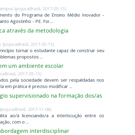
ampus IpojucaBrasil
,
2017-05-15
)
vimento do Programa de Ensino Médio Inovador -
to Agostinho - PE. Foi ...
ca através da metodologia
IpojucaBrasil
,
2017-05-15
)
ípio tornar o estudante capaz de construir seu
oblemas propostos ...
em um ambiente escolar
caBrasil
,
2017-05-15
)
rados pela sociedade devem ser respaldadas nos
 em prática é preciso modificar ...
ágio supervisionado na formação dos/as
pojucaBrasil
,
2017-11-08
)
ta ao/à licenciando/a a interlocução entre os
ção, com o ...
bordagem interdisciplinar