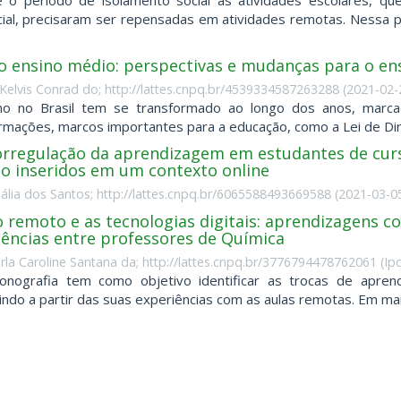
 o período de isolamento social as atividades escolares, q
ial, precisaram ser repensadas em atividades remotas. Nessa
o ensino médio: perspectivas e mudanças para o en
Kelvis Conrad do; http://lattes.cnpq.br/4539334587263288
(
2021-02-
no no Brasil tem se transformado ao longo dos anos, marca
rmações, marcos importantes para a educação, como a Lei de Dire
orregulação da aprendizagem em estudantes de curs
o inseridos em um contexto online
nália dos Santos; http://lattes.cnpq.br/6065588493669588
(
2021-03-0
 remoto e as tecnologias digitais: aprendizagens co
iências entre professores de Química
arla Caroline Santana da; http://lattes.cnpq.br/3776794478762061
(
Ip
onografia tem como objetivo identificar as trocas de apre
indo a partir das suas experiências com as aulas remotas. Em març