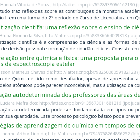
 Hannah Vitória de Souza; http://lattes.cnpq.br/6528938066162130
(
I
tudo traz reflexões sobre as contribuições da monitoria acadê
o I, em uma turma do 2° período do Curso de Licenciatura em Quím
tização científica: uma reflexão sobre o ensino de ciê
Bruna Elionai da Silva; http://lattes.cnpq.br/3588336664009313
(
Ipoju
etização cientifica é a compreensão da ciência e as formas d
de decisão pessoal e formação de cidadão críticos. Consiste em co
-relação entre química e física: uma proposta para 
s da espectroscopia estelar
llisson Matheus Chaves da; http://lattes.cnpq.br/9825006059182128
(
o de Química é tido como desafiador, apesar de apresentar a po
elos atômicos pode parecer inconcebível, mas a utilização da conte
ção autodeterminada dos professores das áreas de c
 Luciara Mafra dos; http://lattes.cnpq.br/9135673011681216
(
IpojucaB
vação autodeterminada pode ser fundamentada em tipos ou pel
r sua quantidade. Este processo psicológico básico pode prever 
tégias de aprendizagem de química em tempos de e
uilherme Arthur Lino da; http://lattes.cnpq.br/7845768264886252
(
Ipo