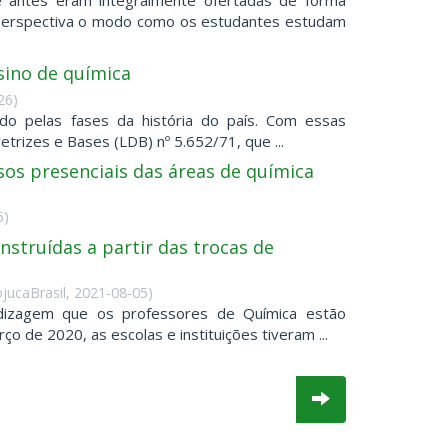
ue antes eram integralmente ofertadas de forma
 perspectiva o modo como os estudantes estudam
sino de química
26
)
do pelas fases da história do país. Com essas
trizes e Bases (LDB) nº 5.652/71, que ...
os presenciais das áreas de química
5
)
nstruídas a partir das trocas de
ojucaBrasil
,
2021-08-05
)
ndizagem que os professores de Química estão
o de 2020, as escolas e instituições tiveram ...