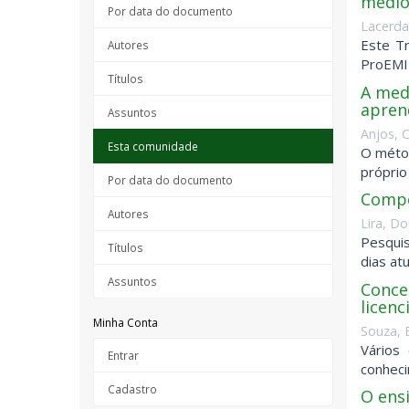
médio
Por data do documento
Lacerda
Este Tr
Autores
ProEMI-
Títulos
A med
apren
Assuntos
Anjos, 
Esta comunidade
O métod
próprio
Por data do documento
Compo
Autores
Lira, D
Pesquis
Títulos
dias at
Assuntos
Conce
licen
Minha Conta
Souza, 
Vários
Entrar
conheci
Cadastro
O ens