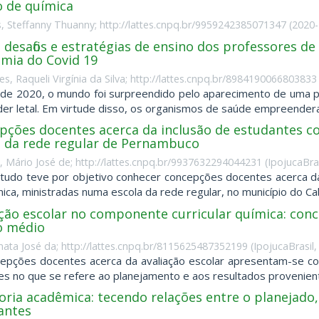
o de química
s, Steffanny Thuanny; http://lattes.cnpq.br/9959242385071347
(
2020-
desafios e estratégias de ensino dos professores de
mia do Covid 19
s, Raqueli Virgínia da Silva; http://lattes.cnpq.br/8984190066803833
de 2020, o mundo foi surpreendido pelo aparecimento de uma 
der letal. Em virtude disso, os organismos de saúde empreenderam
pções docentes acerca da inclusão de estudantes co
a da rede regular de Pernambuco
, Mário José de; http://lattes.cnpq.br/9937632294044231
(
IpojucaBras
tudo teve por objetivo conhecer concepções docentes acerca da
ica, ministradas numa escola da rede regular, no município do C
ação escolar no componente curricular química: con
o médio
onata José da; http://lattes.cnpq.br/8115625487352199
(
IpojucaBrasil
cepções docentes acerca da avaliação escolar apresentam-se 
es no que se refere ao planejamento e aos resultados provenien
ria acadêmica: tecendo relações entre o planejado, 
antes