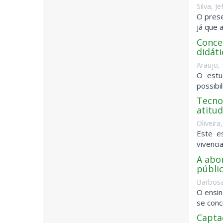
Silva, J
O prese
já que 
Concep
didát
Araujo, 
O estu
possibi
Tecnol
atitud
Oliveira
Este es
vivenci
A abo
públi
Barbosa
O ensin
se conc
Capta