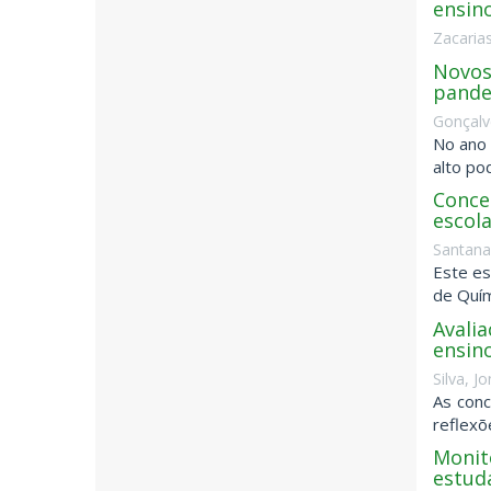
ensin
Zacaria
Novos 
pande
Gonçalve
No ano 
alto po
Conce
escol
Santana
Este es
de Quím
Avali
ensin
Silva, J
As con
reflexõ
Monito
estud