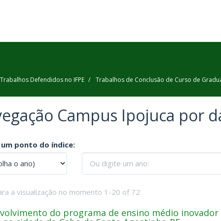
Trabalhos Defendidos no IFPE
Trabalhos de Conclusão de Curso de Gradu
egação Campus Ipojuca por 
 um ponto do índice:
ara a visualização no momento 1-20 of 72
volvimento do programa de ensino médio inovador (