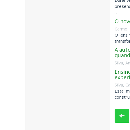
Durante
presenc
...
O nov
Carmo, 
O ensi
transfo
A aut
quand
Silva, A
Ensino
exper
Silva, C
Esta m
constru