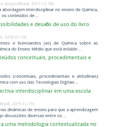
s IpojucaBrasil
,
2017-12-18
)
 abordagem interdisciplinar no ensino de Química,
os conteúdos de ...
ibilidades e desafios de uso do livro
l
,
2018-07-19
)
tes e licenciandos (as) de Química sobre as
ímica do Ensino Médio que está incluído ...
nteúdos conceituais, procedimentais e
os (conceituais, procedimentais e atitudinais)
ca com uso das Tecnologias Digitais ...
ctiva interdisciplinar em uma escola
Brasil
,
2019-12-19
)
 nas dinâmicas de ensino para que a aprendizagem
o discussões diversas entre os ...
ara uma metodologia contextualizada no