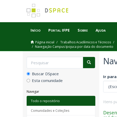
Início
Portal IFPE
Sobre
Ajuda
Página inicial
Trabalhos Acadêmicos e Técnicos
Navegação Campus Ipojuca por data do documento
Nav
Buscar DSpace
Ir para
Esta comunidade
Navegar
Todo o repositório
Itens p
Comunidades e Coleções
Desen