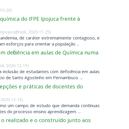
10-20
)
 química do IFPE Ipojuca frente à
(
IpojucaBrasil
,
2020-11-25
)
pandemia, de caráter extremamente contagioso, e
 esforços para orientar a população ...
m deficiência em aulas de Química numa
il
,
2020-12-15
)
 inclusão de estudantes com deficiência em aulas
abo de Santo Agostinho em Pernambuco. ...
cepções e práticas de docentes do
,
2020-12-16
)
como um campo de estudo que demanda contínuas
tes do processo ensino aprendizagem. ...
o realizado e o construído junto aos