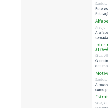
Santos,
Este es
Educaçã
Alfabe
Araujo, 
A alfab
tomada 
Inter
atravé
Silva, A
O ensin
dos mod
Motiva
Santos,
A moti
como po
Estra
Silva, G