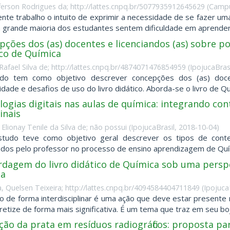
eferson Rodrigues da; http://lattes.cnpq.br/5077935912645629
(
Campu
nte trabalho o intuito de exprimir a necessidade de se fazer uma
a grande maioria dos estudantes sentem dificuldade em aprender 
ções dos (as) docentes e licenciandos (as) sobre poss
ico de Química
Rafael Silva de; http://lattes.cnpq.br/4874071476854959
(
IpojucaBrasi
do tem como objetivo descrever concepções dos (as) docen
lidade e desafios de uso do livro didático. Aborda-se o livro de Qu
ogias digitais nas aulas de química: integrando co
inais
, Elionay Tenile da Silva de; não possui
(
IpojucaBrasil
,
2018-10-04
)
tudo teve como objetivo geral descrever os tipos de conteúd
ados pelo professor no processo de ensino aprendizagem de Quími
rdagem do livro didático de Química sob uma perspe
ca
, Quelsen Teixeira; http://lattes.cnpq.br/4094584404711849
(
Ipojuca
o de forma interdisciplinar é uma ação que deve estar presente
retize de forma mais significativa. É um tema que traz em seu boj
ção da prata em resíduos radiográficos: proposta p