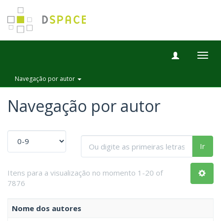
Togg
navig
Navegação por autor
Navegação por autor
Ir
Itens para a visualização no momento 1-20 of
7876
Nome dos autores