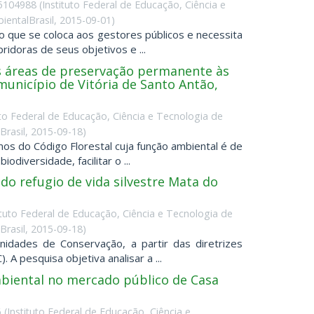
25104988
(
Instituto Federal de Educação, Ciência e
entalBrasil
,
2015-09-01
)
que se coloca aos gestores públicos e necessita
idoras de seus objetivos e ...
s áreas de preservação permanente às
unicípio de Vitória de Santo Antão,
uto Federal de Educação, Ciência e Tecnologia de
rasil
,
2015-09-18
)
s do Código Florestal cuja função ambiental é de
odiversidade, facilitar o ...
do refugio de vida silvestre Mata do
ituto Federal de Educação, Ciência e Tecnologia de
rasil
,
2015-09-18
)
dades de Conservação, a partir das diretrizes
A pesquisa objetiva analisar a ...
biental no mercado público de Casa
6
(
Instituto Federal de Educação, Ciência e