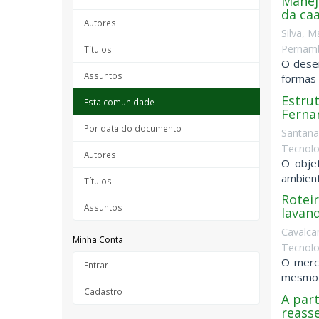
Manejo
da ca
Autores
Silva, M
Pernamb
Títulos
O desen
Assuntos
formas 
Estru
Esta comunidade
Ferna
Por data do documento
Santana
Tecnolo
Autores
O objet
ambient
Títulos
Rotei
Assuntos
lavand
Cavalca
Minha Conta
Tecnolo
O merca
Entrar
mesmo t
Cadastro
A part
reass