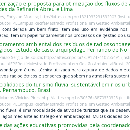
erização e proposta para otimização dos fluxos de 
des da Refinaria Abreu e Lima
es, Earlyson Moreira; http://lattes.cnpq.br/1321933231532903
(
Insti
ucoIFPECampus RecifeMestrado Profissional em Gestão AmbientalB
 considerada um bem finito, tem seu uso em evidência nos ú
ção, tem um papel fundamental nos processos de gestão do uso de
oramento ambiental dos resíduos de radiossondage
gidos. Estudo de caso: arquipélago Fernando de Nor
Paulo Sérgio de Souza; http://lattes.cnpq.br/7591747410755491
(
Ins
ucoIFPERecifeMestrado Profissional em Gestão AmbientalBrasil
,
2
ssondagem é uma técnica utilizada para captura de dados meteo
tivos radioelétricos e sensores que sobem na atmosfera sustentad
ialidades do turismo fluvial sustentável em rios u
, Pernambuco, Brasil
, Marcos Vinícius Pires; http://lattes.cnpq.br/3067643870330325
(
Insti
ucoIFPECampus RecifeMestrado Profissional em Gestão AmbientalB
mo fluvial é uma modalidade da atividade turística que se dese
e lagos mediante ao tráfego em embarcações. Muitas cidades do m
se das ações educativas promovidas pela coordenado