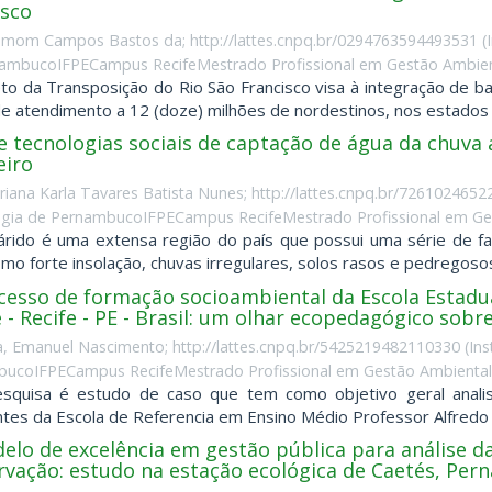
isco
Ramom Campos Bastos da; http://lattes.cnpq.br/0294763594493531
(
ambucoIFPECampus RecifeMestrado Profissional em Gestão Ambient
to da Transposição do Rio São Francisco visa à integração de ba
e atendimento a 12 (doze) milhões de nordestinos, nos estados 
e tecnologias sociais de captação de água da chuva 
eiro
driana Karla Tavares Batista Nunes; http://lattes.cnpq.br/726102465
gia de PernambucoIFPECampus RecifeMestrado Profissional em Ges
rido é uma extensa região do país que possui uma série de fa
como forte insolação, chuvas irregulares, solos rasos e pedregosos,
cesso de formação socioambiental da Escola Estadua
 - Recife - PE - Brasil: um olhar ecopedagógico sobr
, Emanuel Nascimento; http://lattes.cnpq.br/5425219482110330
(
Ins
ucoIFPECampus RecifeMestrado Profissional em Gestão AmbientalB
esquisa é estudo de caso que tem como objetivo geral anali
tes da Escola de Referencia em Ensino Médio Professor Alfredo Fre
elo de excelência em gestão pública para análise da
rvação: estudo na estação ecológica de Caetés, Per