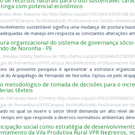
 de recursos naturais para o uso sustentável: carac
atinga com potencial econômico
arcelo Alves Maurício da; http://lattes.cnpq.br/1923444163956108
(
In
ucoIFPECampus RecifeMestrado Profissional em Gestão AmbientalB
volvimento sustentável significa uma mudança de postura basea
adequadas de manejo em resposta as constantes alterações ambi
tura organizacional do sistema de governança sócio-
ndo de Noronha - PE
, Rebeka Cristiny Barbosa de; http://lattes.cnpq.br/02084845278038
gia de PernambucoIFPECampus RecifeMestrado Profissional em Ges
ivo da presente pesquisa é apresentar a estrutura organizac
al do Arquipélago de Fernando de Noronha. Optou-se pelo Arquip
ro metodológico de tomada de decisões para o inc
erias têxteis
nti, Fernanda Maria D'emery; http://lattes.cnpq.br/056372605980035
gia de PernambucoIFPECampus RecifeMestrado Profissional em Ges
do no qual se insere o setor têxtil demanda um alto nível de
empo em que responde a diversos normativos ambientais devido 
icipação social como estratégia de desenvolvimento
entamento da Vila Produtiva Rural VPR Negreiros, no