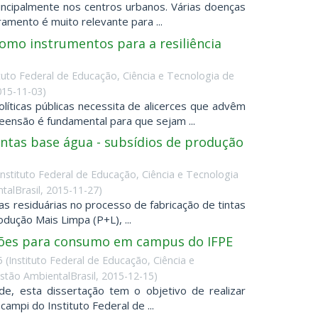
rincipalmente nos centros urbanos. Várias doenças
amento é muito relevante para ...
como instrumentos para a resiliência
ituto Federal de Educação, Ciência e Tecnologia de
015-11-03
)
líticas públicas necessita de alicerces que advêm
ensão é fundamental para que sejam ...
intas base água - subsídios de produção
Instituto Federal de Educação, Ciência e Tecnologia
alBrasil
,
2015-11-27
)
as residuárias no processo de fabricação de tintas
ução Mais Limpa (P+L), ...
ações para consumo em campus do IFPE
5
(
Instituto Federal de Educação, Ciência e
tão AmbientalBrasil
,
2015-12-15
)
ade, esta dissertação tem o objetivo de realizar
ampi do Instituto Federal de ...