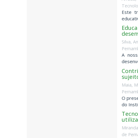
Tecnolo
Este t
educati
Educa
desen
Silva, A
Pernamb
A noss
desenvo
Contr
sujeit
Maia, M
Pernamb
O prese
do Inst
Tecnol
utiliz
Miranda
de Pern