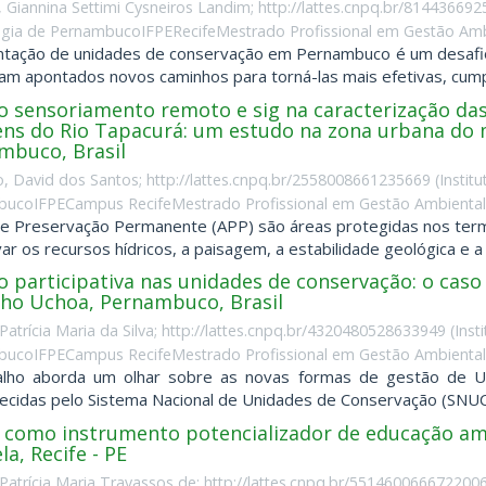
, Giannina Settimi Cysneiros Landim; http://lattes.cnpq.br/81443669
gia de PernambucoIFPERecifeMestrado Profissional em Gestão Ambi
ntação de unidades de conservação em Pernambuco é um desafio 
am apontados novos caminhos para torná-las mais efetivas, cumpr
o sensoriamento remoto e sig na caracterização da
ns do Rio Tapacurá: um estudo na zona urbana do m
mbuco, Brasil
, David dos Santos; http://lattes.cnpq.br/2558008661235669
(
Instit
ucoIFPECampus RecifeMestrado Profissional em Gestão AmbientalB
e Preservação Permanente (APP) são áreas protegidas nos termo
r os recursos hídricos, a paisagem, a estabilidade geológica e a bi
 participativa nas unidades de conservação: o caso 
ho Uchoa, Pernambuco, Brasil
Patrícia Maria da Silva; http://lattes.cnpq.br/4320480528633949
(
Inst
ucoIFPECampus RecifeMestrado Profissional em Gestão AmbientalB
alho aborda um olhar sobre as novas formas de gestão de Uni
ecidas pelo Sistema Nacional de Unidades de Conservação (SNUC). 
e como instrumento potencializador de educação am
a, Recife - PE
 Patrícia Maria Travassos de; http://lattes.cnpq.br/551460066672200