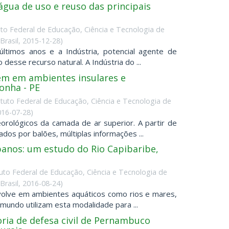
água de uso e reuso das principais
tuto Federal de Educação, Ciência e Tecnologia de
rasil
,
2015-12-28
)
ltimos anos e a Indústria, potencial agente de
sse recurso natural. A Indústria do ...
m em ambientes insulares e
onha - PE
tituto Federal de Educação, Ciência e Tecnologia de
016-07-28
)
rológicos da camada de ar superior. A partir de
os por balões, múltiplas informações ...
rbanos: um estudo do Rio Capibaribe,
tuto Federal de Educação, Ciência e Tecnologia de
rasil
,
2016-08-24
)
nvolve em ambientes aquáticos como rios e mares,
undo utilizam esta modalidade para ...
ria de defesa civil de Pernambuco