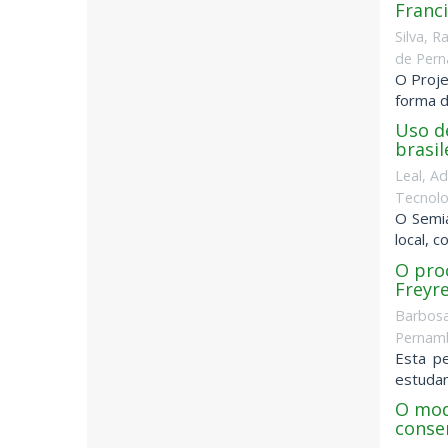
Franc
Silva, 
de Pern
O Proje
forma d
Uso d
brasil
Leal, A
Tecnolo
O Semiá
local, 
O pro
Freyre
Barbosa
Pernamb
Esta p
estudan
O mod
conse