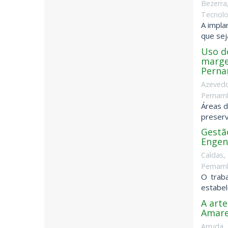
Bezerra
Tecnolo
A impla
que sej
Uso d
marge
Perna
Azevedo
Pernamb
Áreas d
preserva
Gestão
Engen
Caldas, 
Pernamb
O trab
estabel
A art
Amarel
Arruda,