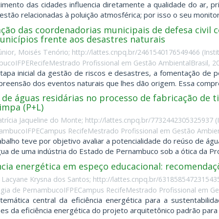
imento das cidades influencia diretamente a qualidade do ar, p
estão relacionadas à poluição atmosférica; por isso o seu monitor
ção das coordenadorias municipais de defesa civil 
nicípios frente aos desastres naturais
únior, Moisés Tenório; http://lattes.cnpq.br/2461540176549466
(
Inst
ucoIFPERecifeMestrado Profissional em Gestão AmbientalBrasil
,
2
apa inicial da gestão de riscos e desastres, a fomentação de po
reensão dos eventos naturais que lhes dão origem. Essa compre
de águas residárias no processo de fabricação de t
impa (P+L)
atrícia Jaqueline do Monte; http://lattes.cnpq.br/7732442305325937
(
ambucoIFPECampus RecifeMestrado Profissional em Gestão Ambient
abalho teve por objetivo avaliar a potencialidade do reúso de águ
ua de uma indústria do Estado de Pernambuco sob a ótica da Prod
ência energética em espeço educacional: recomend
a, Lacyane Krysna dos Santos; http://lattes.cnpq.br/631858547231543
gia de PernambucoIFPECampus RecifeMestrado Profissional em Ges
emática central da eficiência energética para a sustentabilid
ões da eficiência energética do projeto arquitetônico padrão para c