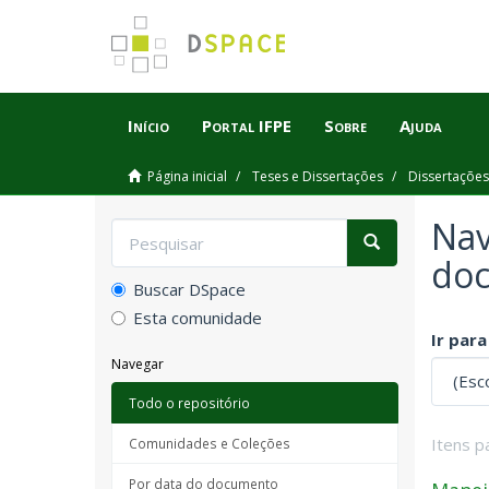
Início
Portal IFPE
Sobre
Ajuda
Página inicial
Teses e Dissertações
Dissertações
Nav
do
Buscar DSpace
Esta comunidade
Ir para
Navegar
Todo o repositório
Itens p
Comunidades e Coleções
Por data do documento