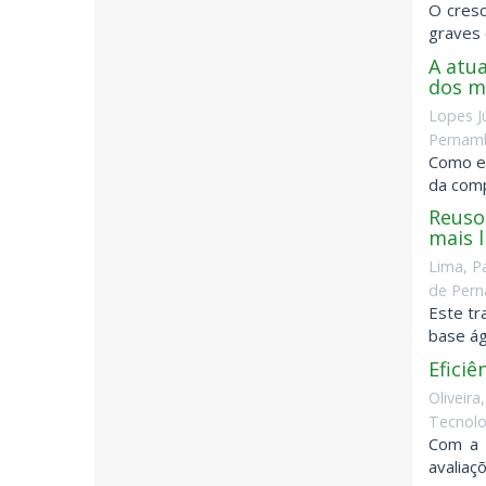
O cresc
graves 
A atua
dos mu
Lopes J
Pernamb
Como et
da comp
Reuso 
mais l
Lima, P
de Pern
Este tr
base ág
Efici
Oliveir
Tecnolo
Com a t
avaliaç