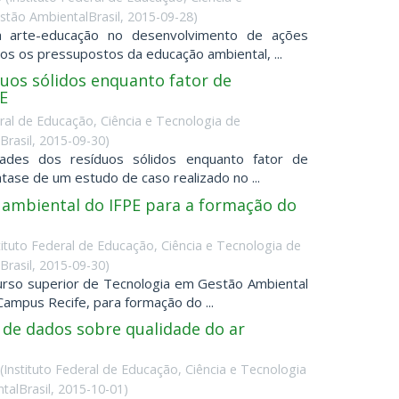
tão AmbientalBrasil
,
2015-09-28
)
 da arte-educação no desenvolvimento de ações
s os pressupostos da educação ambiental, ...
uos sólidos enquanto fator de
E
eral de Educação, Ciência e Tecnologia de
rasil
,
2015-09-30
)
idades dos resíduos sólidos enquanto fator de
ase de um estudo de caso realizado no ...
 ambiental do IFPE para a formação do
tituto Federal de Educação, Ciência e Tecnologia de
rasil
,
2015-09-30
)
urso superior de Tecnologia em Gestão Ambiental
ampus Recife, para formação do ...
a de dados sobre qualidade do ar
(
Instituto Federal de Educação, Ciência e Tecnologia
alBrasil
,
2015-10-01
)