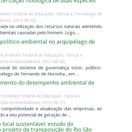
terização fisiológica de duas espécies
stituto Federal de Educação, Ciência e Tecnologia de
rasil
,
2015-08-26
)
da na utilização dos recursos naturais admitindo
entais causadas pelo homem. Logo, ...
político-ambiental no arquipélago de
16
(
Instituto Federal de Educação, Ciência e
tão AmbientalBrasil
,
2015-08-26
)
ional do sistema de governança sócio- político-
élago de Fernando de Noronha , em ...
remento do desempenho ambiental de
7
(
Instituto Federal de Educação, Ciência e
tão AmbientalBrasil
,
2015-08-27
)
 competitividade e atualização das empresas, ao
a seu potencial de geração de ...
 local sustentável: estudo do
 projeto da transposição do Rio São