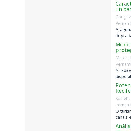
Caract
unida
Gonçalv
Pernamb
A água,
degrada
Monit
prote
Matos, 
Pernamb
A radio
disposi
Potenc
Recife
Spinelli
Pernamb
O turis
canais 
Análi