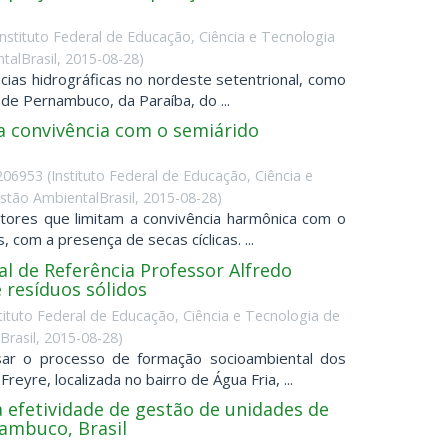
Instituto Federal de Educação, Ciência e Tecnologia
alBrasil
,
2015-08-28
)
cias hidrográficas no nordeste setentrional, como
de Pernambuco, da Paraíba, do ...
a convivência com o semiárido
2206953
(
Instituto Federal de Educação, Ciência e
tão AmbientalBrasil
,
2015-08-28
)
tores que limitam a convivência harmônica com o
 com a presença de secas cíclicas. ...
l de Referência Professor Alfredo
e resíduos sólidos
tituto Federal de Educação, Ciência e Tecnologia de
rasil
,
2015-08-28
)
sar o processo de formação socioambiental dos
yre, localizada no bairro de Água Fria, ...
 efetividade de gestão de unidades de
nambuco, Brasil