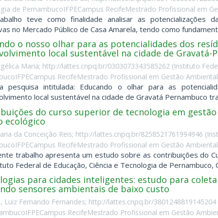
gia de PernambucoIFPECampus RecifeMestrado Profissional em Ges
rabalho teve como finalidade analisar as potencializações
vas no Mercado Público de Casa Amarela, tendo como fundamento
ndo o nosso olhar para as potencialidades dos resíd
volvimento local sustentável na cidade de Gravatá-P
ngélica Maria; http://lattes.cnpq.br/0303073343585262
(
Instituto Fed
ucoIFPECampus RecifeMestrado Profissional em Gestão AmbientalB
a pesquisa intitulada: Educando o olhar para as potencial
lvimento local sustentável na cidade de Gravatá Pernambuco trat
ibuições do curso superior de tecnologia em gestão
o ecológico
aria da Conceição Reis; http://lattes.cnpq.br/8258521761994946
(
Ins
ucoIFPECampus RecifeMestrado Profissional em Gestão AmbientalB
nte trabalho apresenta um estudo sobre as contribuições do C
ituto Federal de Educação, Ciência e Tecnologia de Pernambuco, C
ogias para cidades inteligentes: estudo para colet
ando sensores ambientais de baixo custo
, Luiz Fernando Fernandes; http://lattes.cnpq.br/3801248819145204
ambucoIFPECampus RecifeMestrado Profissional em Gestão Ambient