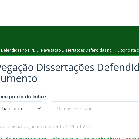
 Defendidas no IFPE
Navegação Dissertações Defendidas no IFPE por data
egação Dissertações Defendid
cumento
 um ponto do índice:
ara a visualização no momento 1-20 of 244