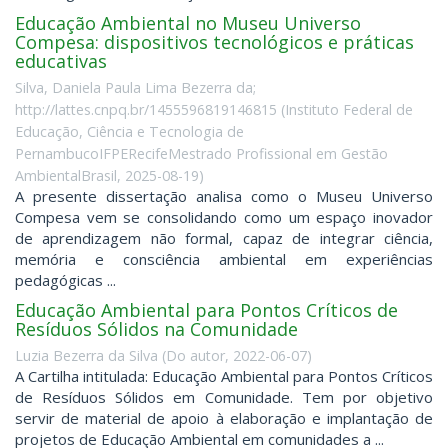
Educação Ambiental no Museu Universo
Compesa: dispositivos tecnológicos e práticas
educativas
Silva, Daniela Paula Lima Bezerra da;
http://lattes.cnpq.br/1455596819146815
(
Instituto Federal de
Educação, Ciência e Tecnologia de
PernambucoIFPERecifeMestrado Profissional em Gestão
AmbientalBrasil
,
2025-08-19
)
A presente dissertação analisa como o Museu Universo
Compesa vem se consolidando como um espaço inovador
de aprendizagem não formal, capaz de integrar ciência,
memória e consciência ambiental em experiências
pedagógicas ...
Educação Ambiental para Pontos Críticos de
Resíduos Sólidos na Comunidade
Luzia Bezerra da Silva
(
Do autor
,
2022-06-07
)
A Cartilha intitulada: Educação Ambiental para Pontos Críticos
de Resíduos Sólidos em Comunidade. Tem por objetivo
servir de material de apoio à elaboração e implantação de
projetos de Educação Ambiental em comunidades a ...