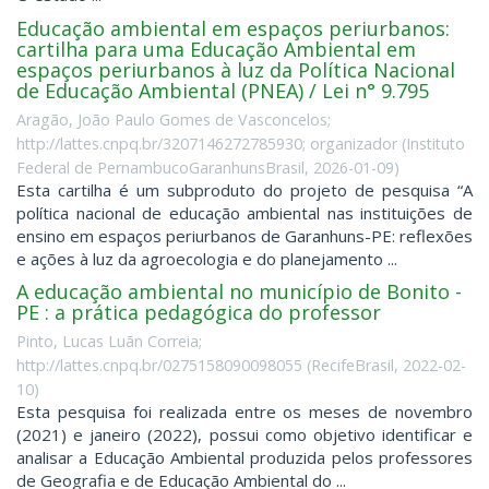
Educação ambiental em espaços periurbanos:
cartilha para uma Educação Ambiental em
espaços periurbanos à luz da Política Nacional
de Educação Ambiental (PNEA) / Lei n° 9.795
Aragão, João Paulo Gomes de Vasconcelos;
http://lattes.cnpq.br/3207146272785930; organizador
(
Instituto
Federal de PernambucoGaranhunsBrasil
,
2026-01-09
)
Esta cartilha é um subproduto do projeto de pesquisa “A
política nacional de educação ambiental nas instituições de
ensino em espaços periurbanos de Garanhuns-PE: reflexões
e ações à luz da agroecologia e do planejamento ...
A educação ambiental no município de Bonito -
PE : a prática pedagógica do professor
Pinto, Lucas Luãn Correia;
http://lattes.cnpq.br/0275158090098055
(
RecifeBrasil
,
2022-02-
10
)
Esta pesquisa foi realizada entre os meses de novembro
(2021) e janeiro (2022), possui como objetivo identificar e
analisar a Educação Ambiental produzida pelos professores
de Geografia e de Educação Ambiental do ...