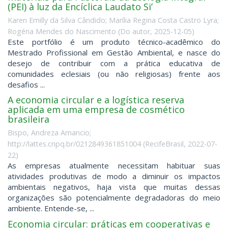
(PEI) à luz da Encíclica Laudato Si’
Karen Emilly da Silva Cândido
;
Marília Regina Costa Castro Lyra
;
Rogéria Mendes do Nascimento
(
Do autor
,
2025-12-05
)
Este portfólio é um produto técnico-acadêmico do
Mestrado Profissional em Gestão Ambiental, e nasce do
desejo de contribuir com a prática educativa de
comunidades eclesiais (ou não religiosas) frente aos
desafios ...
A economia circular e a logística reserva
aplicada em uma empresa de cosmético
brasileira
Bispo, Andreza Amancio;
http://lattes.cnpq.br/0212849361851004
(
RecifeBrasil
,
2022-07-
22
)
As empresas atualmente necessitam habituar suas
atividades produtivas de modo a diminuir os impactos
ambientais negativos, haja vista que muitas dessas
organizações são potencialmente degradadoras do meio
ambiente. Entende-se, ...
Economia circular: práticas em cooperativas e