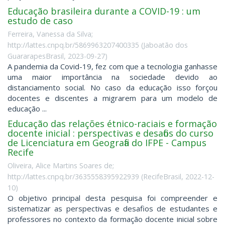
Educação brasileira durante a COVID-19 : um
estudo de caso
Ferreira, Vanessa da Silva;
http://lattes.cnpq.br/5869963207400335
(
Jaboatão dos
GuararapesBrasil
,
2023-09-27
)
A pandemia da Covid-19, fez com que a tecnologia ganhasse
uma maior importância na sociedade devido ao
distanciamento social. No caso da educação isso forçou
docentes e discentes a migrarem para um modelo de
educação ...
Educação das relações étnico-raciais e formação
docente inicial : perspectivas e desafios do curso
de Licenciatura em Geografia do IFPE - Campus
Recife
Oliveira, Alice Martins Soares de;
http://lattes.cnpq.br/3635558395922939
(
RecifeBrasil
,
2022-12-
10
)
O objetivo principal desta pesquisa foi compreender e
sistematizar as perspectivas e desafios de estudantes e
professores no contexto da formação docente inicial sobre