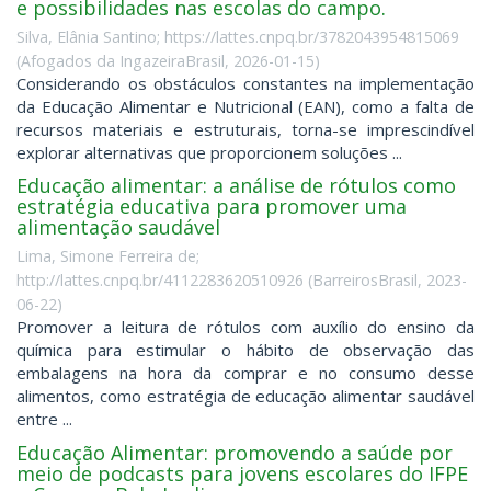
e possibilidades nas escolas do campo.
Silva, Elânia Santino; https://lattes.cnpq.br/3782043954815069
(
Afogados da IngazeiraBrasil
,
2026-01-15
)
Considerando os obstáculos constantes na implementação
da Educação Alimentar e Nutricional (EAN), como a falta de
recursos materiais e estruturais, torna-se imprescindível
explorar alternativas que proporcionem soluções ...
Educação alimentar: a análise de rótulos como
estratégia educativa para promover uma
alimentação saudável
Lima, Simone Ferreira de;
http://lattes.cnpq.br/4112283620510926
(
BarreirosBrasil
,
2023-
06-22
)
Promover a leitura de rótulos com auxílio do ensino da
química para estimular o hábito de observação das
embalagens na hora da comprar e no consumo desse
alimentos, como estratégia de educação alimentar saudável
entre ...
Educação Alimentar: promovendo a saúde por
meio de podcasts para jovens escolares do IFPE