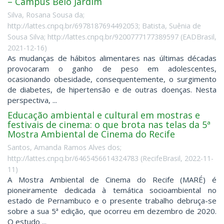
– Campus Belo Jardim
Silva, Rosana Sousa da;
http://lattes.cnpq.br/6978187694492053; Batista, Suênia de
Sousa Silva; http://lattes.cnpq.br/9200777177389597
(
EADBrasil
,
2021-12-16
)
As mudanças de hábitos alimentares nas últimas décadas
provocaram o ganho de peso em adolescentes,
ocasionando obesidade, consequentemente, o surgimento
de diabetes, de hipertensão e de outras doenças. Nesta
perspectiva, ...
Educação ambiental e cultural em mostras e
festivais de cinema: o que brota nas telas da 5ª
Mostra Ambiental de Cinema do Recife
Santos, Amanda Ramos Alves dos;
http://lattes.cnpq.br/6465456614324783
(
RecifeBrasil
,
2022-11-
11
)
A Mostra Ambiental de Cinema do Recife (MARÉ) é
pioneiramente dedicada à temática socioambiental no
estado de Pernambuco e o presente trabalho debruça-se
sobre a sua 5ª edição, que ocorreu em dezembro de 2020.
O estudo ...