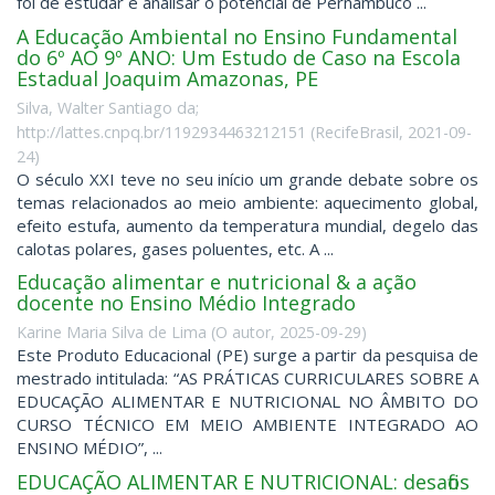
foi de estudar e analisar o potencial de Pernambuco ...
A Educação Ambiental no Ensino Fundamental
do 6º AO 9º ANO: Um Estudo de Caso na Escola
Estadual Joaquim Amazonas, PE
Silva, Walter Santiago da;
http://lattes.cnpq.br/1192934463212151
(
RecifeBrasil
,
2021-09-
24
)
O século XXI teve no seu início um grande debate sobre os
temas relacionados ao meio ambiente: aquecimento global,
efeito estufa, aumento da temperatura mundial, degelo das
calotas polares, gases poluentes, etc. A ...
Educação alimentar e nutricional & a ação
docente no Ensino Médio Integrado
Karine Maria Silva de Lima
(
O autor
,
2025-09-29
)
Este Produto Educacional (PE) surge a partir da pesquisa de
mestrado intitulada: “AS PRÁTICAS CURRICULARES SOBRE A
EDUCAÇÃO ALIMENTAR E NUTRICIONAL NO ÂMBITO DO
CURSO TÉCNICO EM MEIO AMBIENTE INTEGRADO AO
ENSINO MÉDIO”, ...
EDUCAÇÃO ALIMENTAR E NUTRICIONAL: desafios