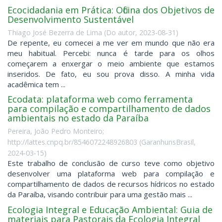
Ecocidadania em Prática: Oficina dos Objetivos de
Desenvolvimento Sustentável
Thiago José Bezerra de Lima
(
Do autor
,
2023-08-31
)
De repente, eu comecei a me ver em mundo que não era
meu habitual. Percebi: nunca é tarde para os olhos
começarem a enxergar o meio ambiente que estamos
inseridos. De fato, eu sou prova disso. A minha vida
acadêmica tem ...
Ecodata: plataforma web como ferramenta
para compilação e compartilhamento de dados
ambientais no estado da Paraíba
Pereira, João Pedro Monteiro;
http://lattes.cnpq.br/8546072248926803
(
GaranhunsBrasil
,
2024-03-15
)
Este trabalho de conclusão de curso teve como objetivo
desenvolver uma plataforma web para compilação e
compartilhamento de dados de recursos hídricos no estado
da Paraíba, visando contribuir para uma gestão mais ...
Ecologia Integral e Educação Ambiental: Guia de
materiais para Pastorais da Ecologia Integral