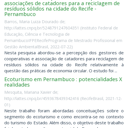
associações de catadores para a reciclagem de
resíduos sólidos na cidade do Recife -
Pernambuco
Barros, Maria Luiza Dourado de;
http://lattes.cnpq.br/5248791247604351
(
Instituto Federal de
Educação, Ciência e Tecnologia de
PernambucoIFPERecifePrograma de Mestrado Profissional em
Gestão AmbientalBrasil
,
2022-07-22
)
Nesta pesquisa abordou-se a percepção dos gestores de
cooperativas e associação de catadores para reciclagem de
resíduos sólidos na cidade do Recife relativamente à
questão das práticas de economia circular. O estudo foi ...
Ecoturismo em Pernambuco : potencialidades X
realidades
Mesquita, Mariana Xavier de;
http://lattes.cnpq.br/4593678439342416
(
RecifeBrasil
,
2021-12-
01
)
Neste trabalho foram abordadas conceituações sobre o
segmento do ecoturismo e como encontra-se no contexto
do turismo do Estado. Além disso, o objetivo deste trabalho