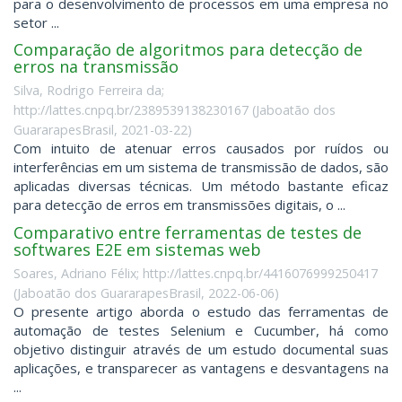
para o desenvolvimento de processos em uma empresa no
setor ...
Comparação de algoritmos para detecção de
erros na transmissão
Silva, Rodrigo Ferreira da;
http://lattes.cnpq.br/2389539138230167
(
Jaboatão dos
GuararapesBrasil
,
2021-03-22
)
Com intuito de atenuar erros causados por ruídos ou
interferências em um sistema de transmissão de dados, são
aplicadas diversas técnicas. Um método bastante eficaz
para detecção de erros em transmissões digitais, o ...
Comparativo entre ferramentas de testes de
softwares E2E em sistemas web
Soares, Adriano Félix; http://lattes.cnpq.br/4416076999250417
(
Jaboatão dos GuararapesBrasil
,
2022-06-06
)
O presente artigo aborda o estudo das ferramentas de
automação de testes Selenium e Cucumber, há como
objetivo distinguir através de um estudo documental suas
aplicações, e transparecer as vantagens e desvantagens na
...