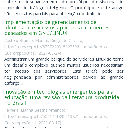
sobre o desenvolvimento do protótipo do sistema de
controle de tráfego inteligente. O protótipo e este artigo
são requisitos parciais para obtenção do título de ...
Implementação de gerenciamento de
identidade e acessos aplicado a ambientes
baseados em GNU/LINUX
Castelo Branco, Marcus Diego de Oliveira;
http://lattes.cnpq.br/6737240015127586
(
Jaboatão dos
GuararapesBrasil
,
2021-03-24
)
Administrar um grande parque de servidores Linux se torna
um desafio complexo quando muitos usuários necessitam
ter acesso aos servidores. Esta tarefa pode ser
negligenciada por administradores devido ao grande
esforço ...
Inovação em tecnologias emergentes para a
educação: uma revisão da literatura produzida
no Brasil
Ferreira, Elanna Beatriz Americo;
http://lattes.cnpq.br/6041711892913871
(
Jaboatão dos
GuararapesBrasil
,
2021-08-17
)