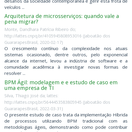
desafios da sociedade contemporânea é gerir esta frota de
veículos ...
Arquitetura de microsserviços: quando vale a
pena migrar?
Monte, Dandhara Patrícia Ribeiro do;
http://lattes.cnpq.br/4105945808953016
(
Jaboatão dos
GuararapesBrasil
,
2020-02-17
)
O crescimento contínuo da complexidade nos atuais
sistemas ocasionado, dentre outros, pelo exponencial
alcance da internet, levou a indústria de software e a
comunidade acadêmica à investigar novas formas de
resolver ...
BPM Ágil: modelagem e e estudo de caso em
uma empresa de TI
Silva, Thiago José da; lattes:
http://lattes.cnpq.br/5644453583805945
(
Jaboatão dos
GuararapesBrasil
,
2022-03-31
)
O presente estudo de caso trata da implementação Híbrida
de processos utilizando BPM tradicional com as
metodologias ágeis, demonstrando como pode contribuir