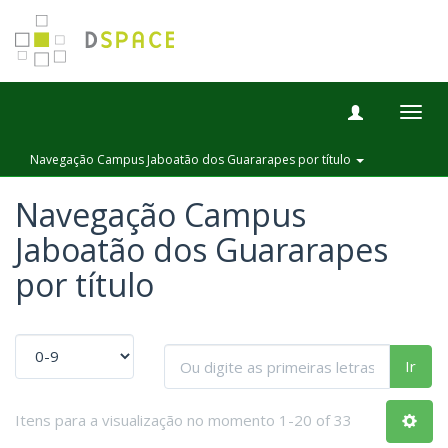
Togg
navig
Navegação Campus Jaboatão dos Guararapes por título
Navegação Campus
Jaboatão dos Guararapes
por título
Ir
Itens para a visualização no momento 1-20 of 33