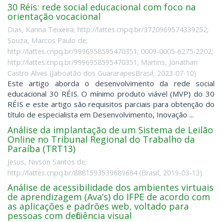
30 Réis: rede social educacional com foco na
orientação vocacional
Dias, Karina Teixeira; http://lattes.cnpq.br/3720969574339252;
Souza, Marcos Paulo de;
http://lattes.cnpq.br/9996958595470351; 0009-0005-6275-2202;
http://lattes.cnpq.br/9996958595470351; Martins, Jonathan
Castro Alves
(
Jaboatão dos GuararapesBrasil
,
2023-07-10
)
Este artigo aborda o desenvolvimento da rede social
educacional 30 RÉIS. O mínimo produto viável (MVP) do 30
RÉIS e este artigo são requisitos parciais para obtenção do
título de especialista em Desenvolvimento, Inovação ...
Análise da implantação de um Sistema de Leilão
Online no Tribunal Regional do Trabalho da
Paraíba (TRT13)
Jesus, Nivson Santos de;
http://lattes.cnpq.br/8881593539689684
(
Brasil
,
2019-03-13
)
Análise de acessibilidade dos ambientes virtuais
de aprendizagem (Ava’s) do IFPE de acordo com
as aplicações e padrões web, voltado para
pessoas com deficiência visual