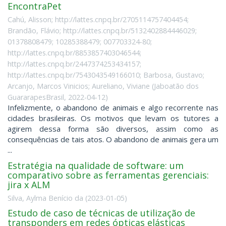
EncontraPet
Cahú, Alisson; http://lattes.cnpq.br/2705114757404454;
Brandão, Flávio; http://lattes.cnpq.br/5132402884446029;
01378808479; 10285388479; 007703324-80;
http://lattes.cnpq.br/8853857403046544;
http://lattes.cnpq.br/2447374253434157;
http://lattes.cnpq.br/7543043549166010; Barbosa, Gustavo;
Arcanjo, Marcos Vinicios; Aureliano, Viviane
(
Jaboatão dos
GuararapesBrasil
,
2022-04-12
)
Infelizmente, o abandono de animais e algo recorrente nas
cidades brasileiras. Os motivos que levam os tutores a
agirem dessa forma são diversos, assim como as
consequências de tais atos. O abandono de animais gera um
...
Estratégia na qualidade de software: um
comparativo sobre as ferramentas gerenciais:
jira x ALM
Silva, Aylma Benício da
(
2023-01-05
)
Estudo de caso de técnicas de utilização de
transponders em redes ópticas elásticas