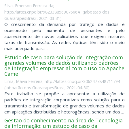
Silva, Emerson Ferreira da;
http://lattes.cnpq.br/9823388569076664_
(
Jaboatão dos
GuararapesBrasil
,
2021-03-31
)
O crescimento da demanda por tráfego de dados é
ocasionado pelo aumento de assinantes e pelo
aparecimento de novos aplicativos que exigem maiores
taxas de transmissão. As redes ópticas têm sido o meio
mais adequado para ...
Estudo de caso para solução de integração com
grandes volumes de dados utilizando padrões
de integração empresarial com o uso do Apache
Camel
Lima, Mávia Ferreira; http://lattes.cnpq.br/3062477848711794
(
Jaboatão dos GuararapesBrasil
,
2021-04-30
)
Este trabalho se propõe a apresentar a utilização de
padrões de integração corporativos como solução para o
tratamento e transformação de grandes volumes de dados
em aplicações distribuídas e heterogêneas, sendo um dos ...
Gestão do conhecimento na área de Tecnologia
da informação: um estudo de caso da