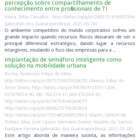
percepção sobre compartilhamento de
conhecimento entre profissionais de TI
Vieira, Elifas Carvalho; : http://lattes.cnpq.br/2685151639907594
(
Jaboatão dos GuararapesBrasil
,
2021-03-16
)
O ambiente competitivo do mundo corporativo sofreu um
grande impacto quando recursos físicos deixaram de ser o
principal diferencial estratégico, dando lugar a recursos
intangíveis, mudando o foco das empresas para a ...
Implantação de semáforo inteligente como
solução na mobilidade urbana
Rocha, Anderson Felipe de Melo;
http://lattes.cnpq.br/0875709820928070; Oliveira, Edlas do
Amor Divino; http://lattes.cnpq.br/9876047235911204; :
031878554-40; 081.760.214-31; 069.370.364-42;
http://lattes.cnpq.br/6374704340260677;
http://lattes.cnpq.br/8668215766392854;
http://lattes.cnpq.br/7707482008953994; Vilarim, Gleiton de
Freitas; Silva, José Lázaro Germano Soares Nazário da; Santos,
Nadjane Ferreira
(
Jaboatão dos GuararapesBrasil
,
2021-01-28
)
Este artigo aborda de maneira sucinta, as informações