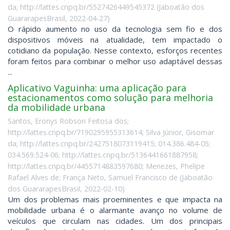
da; http://lattes.cnpq.br/5527426449545372
(
Jaboatão dos
GuararapesBrasil
,
2022-04-27
)
O rápido aumento no uso da tecnologia sem fio e dos
dispositivos móveis na atualidade, tem impactado o
cotidiano da população. Nesse contexto, esforços recentes
foram feitos para combinar o melhor uso adaptável dessas
...
Aplicativo Vaguinha: uma aplicação para
estacionamentos como solução para melhoria
da mobilidade urbana
Santos, Eronys Robson Feitosa dos;
http://lattes.cnpq.br/7190295955313614; Silva Júnior, Gisomar
da; http://lattes.cnpq.br/2427518073119415; 014.386.484-05;
034.569.524-06; http://lattes.cnpq.br/5136441661887958;
http://lattes.cnpq.br/4455714883597680; Menezes, Phelipe
Rafael Alves de; França Neto, Samuel Francisco de
(
Jaboatão
dos GuararapesBrasil
,
2022-02-10
)
Um dos problemas mais proeminentes e que impacta na
mobilidade urbana é o alarmante avanço no volume de
veículos que circulam nas cidades. Um dos principais