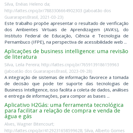
Silva, Enéias Heleno da;
http://lattes.cnpq.br/7883306664902303
(
Jaboatão dos
GuararapesBrasil
,
2021-03-23
)
Este trabalho propõe apresentar o resultado de verificação
dos Ambientes Virtuais de Aprendizagem (AVA’s), do
Instituto Federal de Educação, Ciência e Tecnologia de
Pernambuco (IFPE), na perspectiva de acessibilidade web ...
Aplicações de business intelligence: uma revisão
de literatura
Silva, Leila Pereira; http://lattes.cnpq.br/7659139186159963
(
Jaboatão dos GuararapesBrasil
,
2023-09-28
)
A integração de sistemas de informação favorece a tomada
de decisão que pode ter suporte das tecnologias de
Business Intelligence, isso facilita a coleta de dados, análises
e entrega de informações, para compor as bases ...
Aplicativo H2Gás: uma ferramenta tecnológica
para facilitar a relação de compra e venda de
água e gás
Alves, Wagner Bitencourt;
http://lattes.cnpq.br/4129231658599628; Silva, Alberto Gomes