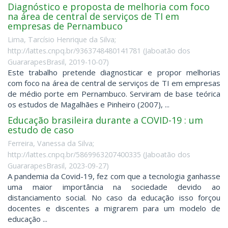
Diagnóstico e proposta de melhoria com foco
na área de central de serviços de TI em
empresas de Pernambuco
Lima, Tarcísio Henrique da Silva;
http://lattes.cnpq.br/9363748480141781
(
Jaboatão dos
GuararapesBrasil
,
2019-10-07
)
Este trabalho pretende diagnosticar e propor melhorias
com foco na área de central de serviços de TI em empresas
de médio porte em Pernambuco. Serviram de base teórica
os estudos de Magalhães e Pinheiro (2007), ...
Educação brasileira durante a COVID-19 : um
estudo de caso
Ferreira, Vanessa da Silva;
http://lattes.cnpq.br/5869963207400335
(
Jaboatão dos
GuararapesBrasil
,
2023-09-27
)
A pandemia da Covid-19, fez com que a tecnologia ganhasse
uma maior importância na sociedade devido ao
distanciamento social. No caso da educação isso forçou
docentes e discentes a migrarem para um modelo de
educação ...