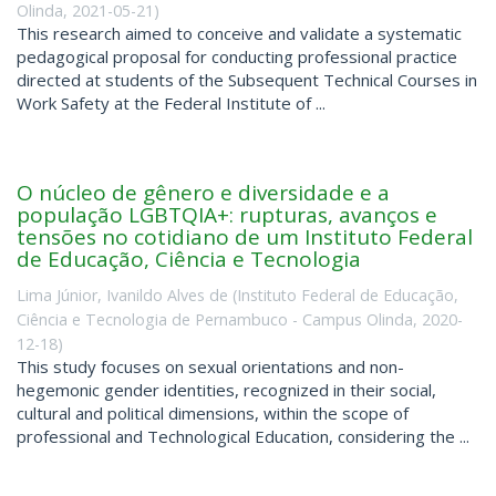
Olinda
,
2021-05-21
)
This research aimed to conceive and validate a systematic
pedagogical proposal for conducting professional practice
directed at students of the Subsequent Technical Courses in
Work Safety at the Federal Institute of ...
O núcleo de gênero e diversidade e a
população LGBTQIA+: rupturas, avanços e
tensões no cotidiano de um Instituto Federal
de Educação, Ciência e Tecnologia
Lima Júnior, Ivanildo Alves de
(
Instituto Federal de Educação,
Ciência e Tecnologia de Pernambuco - Campus Olinda
,
2020-
12-18
)
This study focuses on sexual orientations and non-
hegemonic gender identities, recognized in their social,
cultural and political dimensions, within the scope of
professional and Technological Education, considering the ...