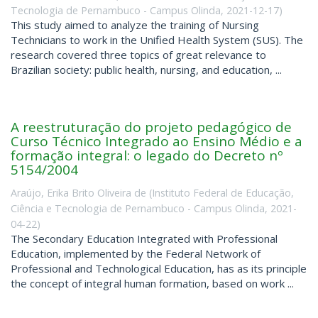
Tecnologia de Pernambuco - Campus Olinda
,
2021-12-17
)
This study aimed to analyze the training of Nursing
Technicians to work in the Unified Health System (SUS). The
research covered three topics of great relevance to
Brazilian society: public health, nursing, and education, ...
A reestruturação do projeto pedagógico de
Curso Técnico Integrado ao Ensino Médio e a
formação integral: o legado do Decreto nº
5154/2004
Araújo, Erika Brito Oliveira de
(
Instituto Federal de Educação,
Ciência e Tecnologia de Pernambuco - Campus Olinda
,
2021-
04-22
)
The Secondary Education Integrated with Professional
Education, implemented by the Federal Network of
Professional and Technological Education, has as its principle
the concept of integral human formation, based on work ...