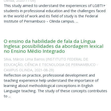
Olinda
,
2020-11-09
)
This study aimed to understand the experiences of LGBTI+
students in professional education and the challenges faced
in the world of work and its field of study is the Federal
Institute of Pernambuco – Olinda campus. ...
O ensino da habilidade de fala da Língua
Inglesa: possibilidades da abordagem lexical
no Ensino Médio Integrado
Silva, Márcio Lima Barros
(
INSTITUTO FEDERAL DE
EDUCAÇÃO, CIÊNCIA E TECNOLOGIA DE PERNAMBUCO -
CAMPUS OLINDA
,
2021-08-29
)
Reflection on practice, professional development and
teaching experience help understand the importance of
learning about methodological conceptions in English
Language teaching. The study of these concepts contributes
to ...