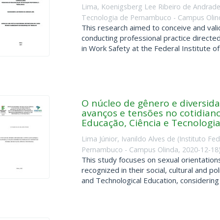
Lima, Koenigsberg Lee Ribeiro de Andrad
Tecnologia de Pernambuco - Campus Olin
This research aimed to conceive and vali
conducting professional practice directe
in Work Safety at the Federal Institute of .
O núcleo de gênero e diversid
avanços e tensões no cotidiano
Educação, Ciência e Tecnologi
Lima Júnior, Ivanildo Alves de
(
Instituto Fe
Pernambuco - Campus Olinda
,
2020-12-18
This study focuses on sexual orientatio
recognized in their social, cultural and po
and Technological Education, considering t