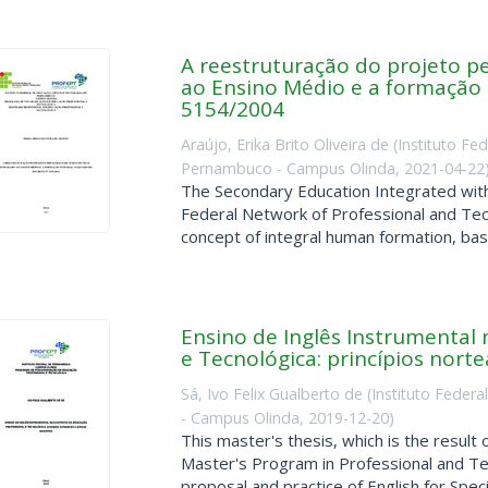
A reestruturação do projeto p
ao Ensino Médio e a formação i
5154/2004
Araújo, Erika Brito Oliveira de
(
Instituto Fe
Pernambuco - Campus Olinda
,
2021-04-22
The Secondary Education Integrated wit
Federal Network of Professional and Techn
concept of integral human formation, bas
Ensino de Inglês Instrumental 
e Tecnológica: princípios nort
Sá, Ivo Felix Gualberto de
(
Instituto Feder
- Campus Olinda
,
2019-12-20
)
This master's thesis, which is the result
Master's Program in Professional and Te
proposal and practice of English for Specifi