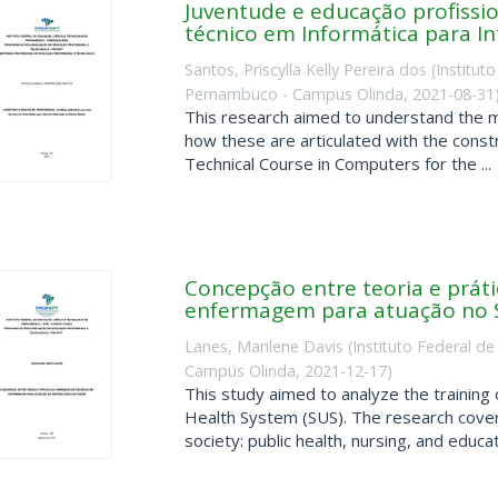
Juventude e educação profissio
técnico em Informática para I
Santos, Priscylla Kelly Pereira dos
(
Institut
Pernambuco - Campus Olinda
,
2021-08-31
This research aimed to understand the m
how these are articulated with the constr
Technical Course in Computers for the ...
Concepção entre teoria e prát
enfermagem para atuação no 
Lanes, Marilene Davis
(
Instituto Federal d
Campus Olinda
,
2021-12-17
)
This study aimed to analyze the training 
Health System (SUS). The research covere
society: public health, nursing, and educati