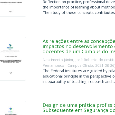
Reflection on practice, professional de
the importance of learning about methodo
The study of these concepts contributes t
As relações entre as concepçõe
impactos no desenvolvimento d
docentes de um Campus do Ins
Nascimento Júnior, José Roberto do
(
Insti
Pernambuco - Campus Olinda
,
2021-08-26
The Federal Institutes are guided by pill
educational principle in the perspective o
inseparability of teaching, research and ...
Design de uma prática profissi
Subsequente em Segurança do