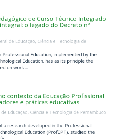
edagógico de Curso Técnico Integrado
ntegral: o legado do Decreto nº
deral de Educação, Ciência e Tecnologia de
)
h Professional Education, implemented by the
ological Education, has as its principle the
ed on work ...
no contexto da Educação Profissional
eadores e práticas educativas
al de Educação, Ciência e Tecnologia de Pernambuco
 of a research developed in the Professional
chnological Education (ProfEPT), studied the
c ...