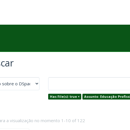
car
Has File(s): true ×
Assunto: Educação Profiss
ara a visualização no momento 1-10 of 122