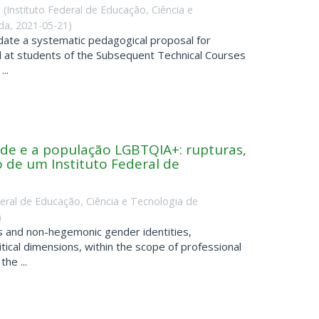
e
(
Instituto Federal de Educação, Ciência e
da
,
2021-05-21
)
date a systematic pedagogical proposal for
d at students of the Subsequent Technical Courses
..
ade e a população LGBTQIA+: rupturas,
 de um Instituto Federal de
a
deral de Educação, Ciência e Tecnologia de
)
ns and non-hegemonic gender identities,
litical dimensions, within the scope of professional
he ...