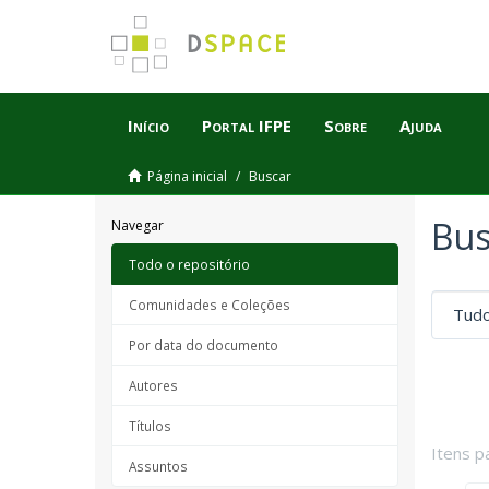
Início
Portal IFPE
Sobre
Ajuda
Página inicial
Buscar
Bus
Navegar
Todo o repositório
Comunidades e Coleções
Por data do documento
Autores
Títulos
Itens p
Assuntos