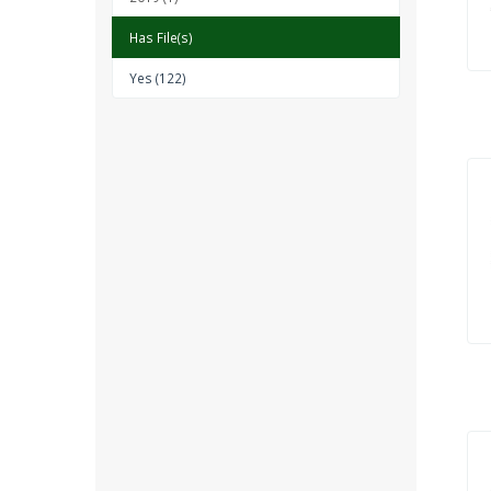
Has File(s)
Yes (122)