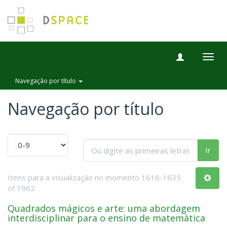
Togg
navig
Navegação por título
Navegação por título
Ir
Itens para a visualização no momento 1616-1635
of 1962
Quadrados mágicos e arte: uma abordagem
interdisciplinar para o ensino de matemática