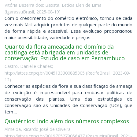
Vitória Bezerra dos; Batista, Letícia Elen de Lima
(
IgarassuBrasil
,
2025-08-19
)
Com o crescimento do comércio eletrônico, tornou-se cada
vez mais fácil adquirir produtos de qualquer parte do mundo
de forma rápida e acessível. Essa evolução proporcionou
maior acessibilidade, variedade e preços ...
Quanto da flora ameaçada no domínio da
caatinga está abrigada em unidades de
conservação: Estudo de caso em Pernambuco
Castro, Danielle Charles;
http://lattes.cnpq.br/0045133300885305
(
RecifeBrasil
,
2023-09-
12
)
Conhecer as espécies da flora e sua classificação de ameaça
de extinção é imprescindível para embasar políticas de
conservação das plantas. Uma das estratégias de
conservação são as Unidades de Conservação (UCs), que
tem ...
Quatérnios: indo além dos números complexos
Almeida, Ricardo José de Oliveira;
http://lattes.cnpq.br/9019705279056437
(
PesqueiraBrasil
,
2021-