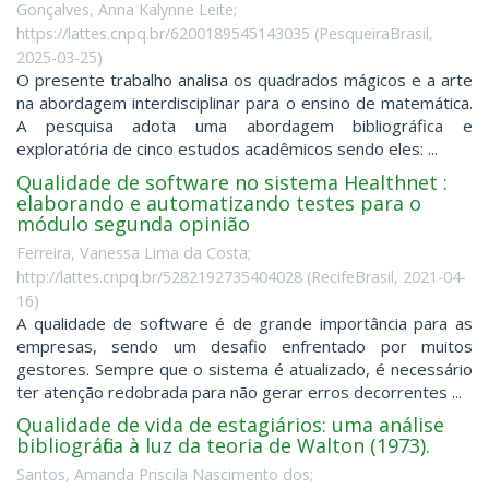
Gonçalves, Anna Kalynne Leite;
https://lattes.cnpq.br/6200189545143035
(
PesqueiraBrasil
,
2025-03-25
)
O presente trabalho analisa os quadrados mágicos e a arte
na abordagem interdisciplinar para o ensino de matemática.
A pesquisa adota uma abordagem bibliográfica e
exploratória de cinco estudos acadêmicos sendo eles: ...
Qualidade de software no sistema Healthnet :
elaborando e automatizando testes para o
módulo segunda opinião
Ferreira, Vanessa Lima da Costa;
http://lattes.cnpq.br/5282192735404028
(
RecifeBrasil
,
2021-04-
16
)
A qualidade de software é de grande importância para as
empresas, sendo um desafio enfrentado por muitos
gestores. Sempre que o sistema é atualizado, é necessário
ter atenção redobrada para não gerar erros decorrentes ...
Qualidade de vida de estagiários: uma análise
bibliográfica à luz da teoria de Walton (1973).
Santos, Amanda Priscila Nascimento dos;