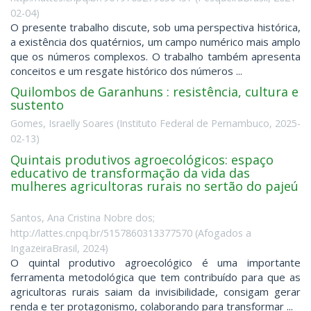
02-04
)
O presente trabalho discute, sob uma perspectiva histórica,
a existência dos quatérnios, um campo numérico mais amplo
que os números complexos. O trabalho também apresenta
conceitos e um resgate histórico dos números ...
Quilombos de Garanhuns : resistência, cultura e
sustento
Gomes, Israelly Soares
(
Instituto Federal de Pernambuco
,
2025-
02-13
)
Quintais produtivos agroecológicos: espaço
educativo de transformação da vida das
mulheres agricultoras rurais no sertão do pajeú
Santos, Ana Cristina Nobre dos;
http://lattes.cnpq.br/5157860313377570
(
Afogados a
IngazeiraBrasil
,
2024
)
O quintal produtivo agroecológico é uma importante
ferramenta metodológica que tem contribuído para que as
agricultoras rurais saiam da invisibilidade, consigam gerar
renda e ter protagonismo, colaborando para transformar ...