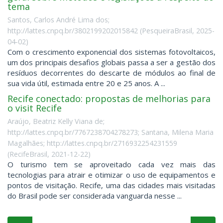
tema
Santos, Carlos André Lima dos;
http://lattes.cnpq.br/3802199202015842
(
PesqueiraBrasil
,
2025-
04-02
)
Com o crescimento exponencial dos sistemas fotovoltaicos,
um dos principais desafios globais passa a ser a gestão dos
resíduos decorrentes do descarte de módulos ao final de
sua vida útil, estimada entre 20 e 25 anos. A ...
Recife conectado: propostas de melhorias para
o visit Recife
Araújo, Beatriz Kelly Viana de;
http://lattes.cnpq.br/7767238704278273; Santana, Milena Maria
Magalhães; http://lattes.cnpq.br/2716932254231559
(
RecifeBrasil
,
2021-12-22
)
O turismo tem se aproveitado cada vez mais das
tecnologias para atrair e otimizar o uso de equipamentos e
pontos de visitação. Recife, uma das cidades mais visitadas
do Brasil pode ser considerada vanguarda nesse ...