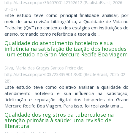
http://lattes.cnpq.br/3640700142792612
(
PaulistaBrasil
,
2026-
01-07
)
Este estudo teve como principal finalidade analisar, por
meio de uma revisão bibliográfica, a Qualidade de Vida no
Trabalho (QVT) no contexto dos estágios em instituições de
ensino, tomando como referência a teoria de ...
Qualidade do atendimento hoteleiro e sua
influência na satisfação fidelização dos hospedes
: um estudo no Gran Mercure Recife Boa viagem
Silva, Maria das Graças Santos Freire da;
http://lattes.cnpq.br/6037233399017830
(
RecifeBrasil
,
2025-02-
28
)
Este estudo teve como objetivo analisar a qualidade do
atendimento hoteleiro e sua influência na satisfação,
fidelização e reputação digital dos hóspedes do Grand
Mercure Recife Boa Viagem. Para isso, foi realizada uma ...
Qualidade dos registros da tuberculose na
atenção primária à saúde: uma revisão de
literatura