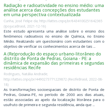
Radiação e radioatividade no ensino médio: uma
análise acerca das concepções dos estudantes
em uma perspectiva contextualizada
Cunha, José Felipe da; http://lattes.cnpq.br/6434100251642365
(
IpojucaBrasil
,
2021-12-16
)
Este estudo apresenta uma análise sobre o ensino dos
fenômenos radioativos no ensino de Química, no Ensino
Médio. Realizando um questionário com estudantes com o
objetivo de verificar os conhecimentos acerca de tais ...
A (Re)produção do espaço urbano-litorâneo do
distrito de Ponta de Pedras, Goiana - PE: a
dinâmica de expansão das primeiras e segundas
residências Recife
Rodrigues, Natália Andrade;
http://lattes.cnpq.br/4490273771229872
(
RecifeBrasil
,
2022-08-
18
)
As transformações socioespaciais de distrito de Ponta de
Pedras, Goiana-PE, no período de 2000 aos dias atuais,
estão associadas ao apelo da localização litorânea para o
usufruto de primeira e segunda residência, ainda que ...