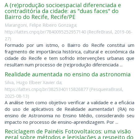
A (re)produção socioespacial diferenciada e
contraditória da cidade: as "duas faces" do
Bairro do Recife, Recife/PE
Marangoni, Felipe Ribeiro Gonzaga;
http://lattes.cnpq.br/7840095252957140
(
RecifeBrasil
,
2019-06-
27
)
Formado por um istmo, o Bairro do Recife constitui um
fragmento de importância histórica, cultural e econômica da
cidade do Recife e tem sofrido intervenções urbanas que
resultam num processo de (re)produção diferenciada ...
Realidade aumentada no ensino da astronomia
Silva, Hugo Elbeer Xavier da;
https://lattes.cnpq.br/3825340115826877
(
PesqueiraBrasil
,
2025-08-13
)
A análise tem como objetivo verificar a validade e a eficácia
do uso de aplicativos de Realidade aumentada1 (RA) no
ensino de Astronomia no Ensino Médio, considerando seu
impacto no processo de ensino-aprendizagem. Por ...
Reciclagem de Painéis Fotovoltaicos: uma visão
geral sobre métodos e legislações a respeito do