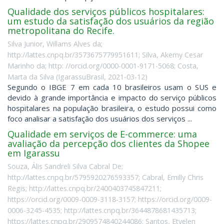
Qualidade dos serviços públicos hospitalares:
um estudo da satisfação dos usuários da região
metropolitana do Recife.
Silva Junior, Willams Alves da;
http://lattes.cnpq.br/3573675779951611; Silva, Akemy Cesar
Marinho da; http: //orcid.org/0000-0001-9171-5068; Costa,
Marta da Silva
(
IgarassuBrasil
,
2021-03-12
)
Segundo o IBGE 7 em cada 10 brasileiros usam o SUS e
devido à grande importância e impacto do serviço públicos
hospitalares na população brasileira, o estudo possui como
foco analisar a satisfação dos usuários dos serviços ...
Qualidade em serviços de E-commerce: uma
avaliação da percepção dos clientes da Shopee
em Igarassu
Souza, Ális Sandreli Silva Cabral De;
http://lattes.cnpq.br/5795920276593357; Cabral, Emilly Chris
Regis; http://lattes.cnpq.br/2400403745847211;
https://orcid.org/0009-0009-3118-3157; https://orcid.org/0009-
0006-3245-4535; http://lattes.cnpq.br/3644878681435713;
https://lattes.cnpq.br/2909574840244086; Santos, Etyelen