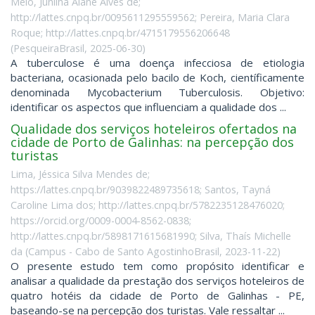
Melo, Junilha Alanê Alves de;
http://lattes.cnpq.br/0095611295559562; Pereira, Maria Clara
Roque; http://lattes.cnpq.br/4715179556206648
(
PesqueiraBrasil
,
2025-06-30
)
A tuberculose é uma doença infecciosa de etiologia
bacteriana, ocasionada pelo bacilo de Koch, científicamente
denominada Mycobacterium Tuberculosis. Objetivo:
identificar os aspectos que influenciam a qualidade dos ...
Qualidade dos serviços hoteleiros ofertados na
cidade de Porto de Galinhas: na percepção dos
turistas
Lima, Jéssica Silva Mendes de;
https://lattes.cnpq.br/9039822489735618; Santos, Tayná
Caroline Lima dos; http://lattes.cnpq.br/5782235128476020;
https://orcid.org/0009-0004-8562-0838;
http://lattes.cnpq.br/5898171615681990; Silva, Thaís Michelle
da
(
Campus - Cabo de Santo AgostinhoBrasil
,
2023-11-22
)
O presente estudo tem como propósito identificar e
analisar a qualidade da prestação dos serviços hoteleiros de
quatro hotéis da cidade de Porto de Galinhas - PE,
baseando-se na percepção dos turistas. Vale ressaltar ...