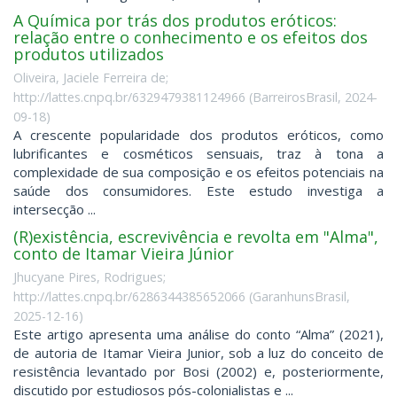
A Química por trás dos produtos eróticos:
relação entre o conhecimento e os efeitos dos
produtos utilizados
Oliveira, Jaciele Ferreira de;
http://lattes.cnpq.br/6329479381124966
(
BarreirosBrasil
,
2024-
09-18
)
A crescente popularidade dos produtos eróticos, como
lubrificantes e cosméticos sensuais, traz à tona a
complexidade de sua composição e os efeitos potenciais na
saúde dos consumidores. Este estudo investiga a
intersecção ...
(R)existência, escrevivência e revolta em "Alma",
conto de Itamar Vieira Júnior
Jhucyane Pires, Rodrigues;
http://lattes.cnpq.br/6286344385652066
(
GaranhunsBrasil
,
2025-12-16
)
Este artigo apresenta uma análise do conto “Alma” (2021),
de autoria de Itamar Vieira Junior, sob a luz do conceito de
resistência levantado por Bosi (2002) e, posteriormente,
discutido por estudiosos pós-colonialistas e ...