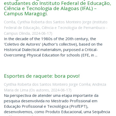
estudantes do Instituto Federal de Educação,
Ciência e Tecnologia de Alagoas (IFAL) –
Campus Maragogi.
Corrêa, Cynthia Roberta dos Santos Monteiro Jorge
(
Instituto
Federal de Educação, Ciência e Tecnologia de Pernambuco -
Campus Olinda
,
2024-06-17
)
In the decade of the 1980s of the 20th century, the
'Coletivo de Autores' (Author's collective), based on the
Historical Dialectical materialism, purposed a Critical-
Overcoming Physical Education for schools (EFE, in ...
Esportes de raquete: bora povo!
Cynthia Roberta dos Santos Monteiro Jorge Corrêa
;
Andreza
Maria de Lima
(
Os autores
,
2024-06-17
)
Na perspectiva de atender uma etapa importante da
pesquisa desenvolvida no Mestrado Profissional em
Educação Profissional e Tecnológica (ProfEPT),
desenvolvemos, como Produto Educacional, uma Sequência