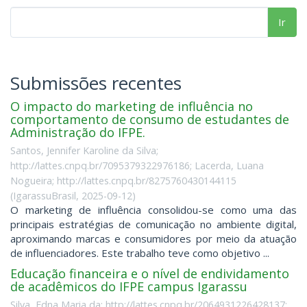
Ir
Submissões recentes
O impacto do marketing de influência no
comportamento de consumo de estudantes de
Administração do IFPE.
Santos, Jennifer Karoline da Silva;
http://lattes.cnpq.br/7095379322976186; Lacerda, Luana
Nogueira; http://lattes.cnpq.br/8275760430144115
(
IgarassuBrasil
,
2025-09-12
)
O marketing de influência consolidou-se como uma das
principais estratégias de comunicação no ambiente digital,
aproximando marcas e consumidores por meio da atuação
de influenciadores. Este trabalho teve como objetivo ...
Educação financeira e o nível de endividamento
de acadêmicos do IFPE campus Igarassu
Silva, Edna Maria da; http://lattes.cnpq.br/2064931226428137;