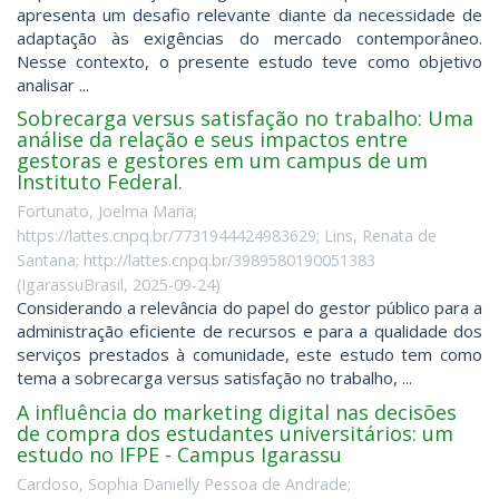
apresenta um desafio relevante diante da necessidade de
adaptação às exigências do mercado contemporâneo.
Nesse contexto, o presente estudo teve como objetivo
analisar ...
Sobrecarga versus satisfação no trabalho: Uma
análise da relação e seus impactos entre
gestoras e gestores em um campus de um
Instituto Federal.
Fortunato, Joelma Maria;
https://lattes.cnpq.br/7731944424983629; Lins, Renata de
Santana; http://lattes.cnpq.br/3989580190051383
(
IgarassuBrasil
,
2025-09-24
)
Considerando a relevância do papel do gestor público para a
administração eficiente de recursos e para a qualidade dos
serviços prestados à comunidade, este estudo tem como
tema a sobrecarga versus satisfação no trabalho, ...
A influência do marketing digital nas decisões
de compra dos estudantes universitários: um
estudo no IFPE - Campus Igarassu
Cardoso, Sophia Danielly Pessoa de Andrade;