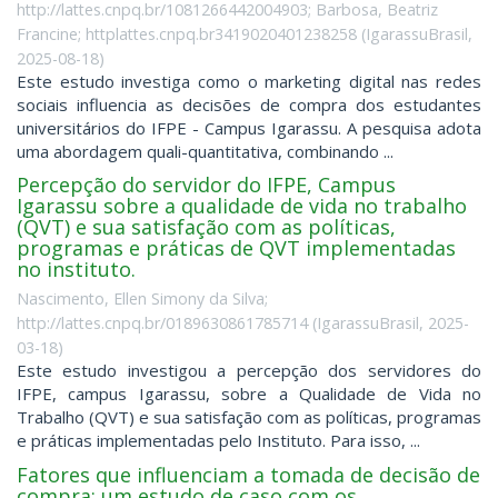
http://lattes.cnpq.br/1081266442004903; Barbosa, Beatriz
Francine; httplattes.cnpq.br3419020401238258
(
IgarassuBrasil
,
2025-08-18
)
Este estudo investiga como o marketing digital nas redes
sociais influencia as decisões de compra dos estudantes
universitários do IFPE - Campus Igarassu. A pesquisa adota
uma abordagem quali-quantitativa, combinando ...
Percepção do servidor do IFPE, Campus
Igarassu sobre a qualidade de vida no trabalho
(QVT) e sua satisfação com as políticas,
programas e práticas de QVT implementadas
no instituto.
Nascimento, Ellen Simony da Silva;
http://lattes.cnpq.br/0189630861785714
(
IgarassuBrasil
,
2025-
03-18
)
Este estudo investigou a percepção dos servidores do
IFPE, campus Igarassu, sobre a Qualidade de Vida no
Trabalho (QVT) e sua satisfação com as políticas, programas
e práticas implementadas pelo Instituto. Para isso, ...
Fatores que influenciam a tomada de decisão de
compra: um estudo de caso com os