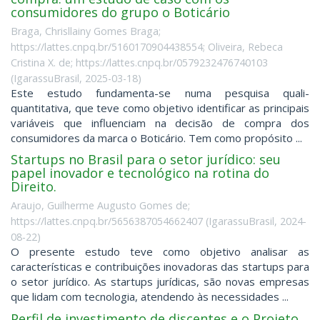
consumidores do grupo o Boticário
Braga, Chrisllainy Gomes Braga;
https://lattes.cnpq.br/5160170904438554; Oliveira, Rebeca
Cristina X. de; https://lattes.cnpq.br/0579232476740103
(
IgarassuBrasil
,
2025-03-18
)
Este estudo fundamenta-se numa pesquisa quali-
quantitativa, que teve como objetivo identificar as principais
variáveis que influenciam na decisão de compra dos
consumidores da marca o Boticário. Tem como propósito ...
Startups no Brasil para o setor jurídico: seu
papel inovador e tecnológico na rotina do
Direito.
Araujo, Guilherme Augusto Gomes de;
https://lattes.cnpq.br/5656387054662407
(
IgarassuBrasil
,
2024-
08-22
)
O presente estudo teve como objetivo analisar as
características e contribuições inovadoras das startups para
o setor jurídico. As startups jurídicas, são novas empresas
que lidam com tecnologia, atendendo às necessidades ...
Perfil de investimento de discentes e o Projeto