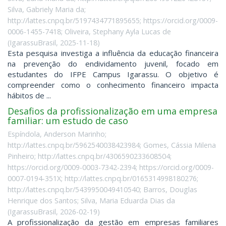
Silva, Gabriely Maria da;
http://lattes.cnpq.br/5197434771895655; https://orcid.org/0009-
0006-1455-7418; Oliveira, Stephany Ayla Lucas de
(
IgarassuBrasil
,
2025-11-18
)
Esta pesquisa investiga a influência da educação financeira
na prevenção do endividamento juvenil, focado em
estudantes do IFPE Campus Igarassu. O objetivo é
compreender como o conhecimento financeiro impacta
hábitos de ...
Desafios da profissionalização em uma empresa
familiar: um estudo de caso
Espíndola, Anderson Marinho;
http://lattes.cnpq.br/5962540038423984; Gomes, Cássia Milena
Pinheiro; http://lattes.cnpq.br/4306590233608504;
https://orcid.org/0009-0003-7342-2394; https://orcid.org/0009-
0007-0194-351X; http://lattes.cnpq.br/0165314998180276;
http://lattes.cnpq.br/5439950049410540; Barros, Douglas
Henrique dos Santos; Silva, Maria Eduarda Dias da
(
IgarassuBrasil
,
2026-02-19
)
A profissionalização da gestão em empresas familiares