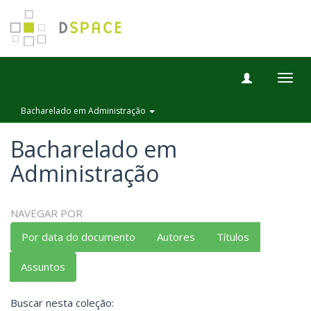
Togg
navig
Bacharelado em Administração
Bacharelado em
Administração
NAVEGAR POR
Por data do documento
Autores
Títulos
Assuntos
Buscar nesta coleção: