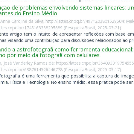
ção de problemas envolvendo sistemas lineares: uma
antes do Ensino Médio
Anne Caroline da Silva; http://lattes.cnpq.br/4971203801529504; Mel
lattes.cnpq.br/1745163358295689
(
PesqueiraBrasil
,
2025-03-21
)
nte artigo tem o intuito de apresentar reflexões com base em 
as visando uma contribuição para discussões relacionados ao pr
ando a astrofotografia como ferramenta educacional
o por meio da fotografia com celulares
o, José Vanderley Ramos de; https://lattes.cnpq.br/364093319754555
lattes.cnpq.br/6387614526446778
(
PesqueiraBrasil
,
2025-03-17
)
fotografia é uma ferramenta que possibilita a captura de imag
mia, Física e Tecnologia. No ensino médio, essa prática pode ser ut