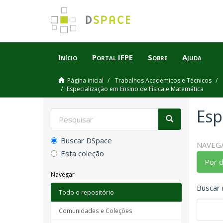
Início
Portal IFPE
Sobre
Ajuda
Página inicial
Trabalhos Acadêmicos e Técnicos
Especialização em Ensino de Física e Matemática
Esp
Buscar DSpace
NAVEG
Esta coleção
Por 
Navegar
Buscar 
Todo o repositório
Comunidades e Coleções