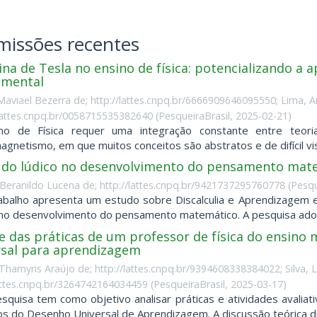
issões recentes
na de Tesla no ensino de física: potencializando a
imental
aviael Bezerra de; http://lattes.cnpq.br/6666909646095550; Lima, Ann
/lattes.cnpq.br/0058715535382640
(
PesqueiraBrasil
,
2025-02-21
)
no de Física requer uma integração constante entre teor
agnetismo, em que muitos conceitos são abstratos e de difícil vi
 do lúdico no desenvolvimento do pensamento mate
, Beranildo Lucena de; http://lattes.cnpq.br/9421737295760778
(
Pesqu
abalho apresenta um estudo sobre Discalculia e Aprendizagem e
 no desenvolvimento do pensamento matemático. A pesquisa adota 
se das práticas de um professor de física do ensino
rsal para aprendizagem
hamyris Araújo de; http://lattes.cnpq.br/9394608338384022; Silva, L
lattes.cnpq.br/3264742164034459
(
PesqueiraBrasil
,
2025-03-17
)
squisa tem como objetivo analisar práticas e atividades avaliati
ios do Desenho Universal de Aprendizagem. A discussão teórica di