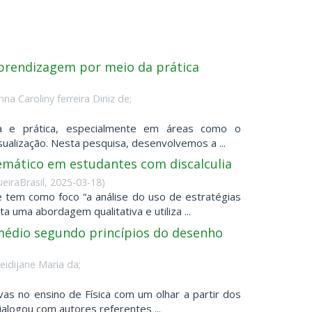
 aprendizagem por meio da prática
a Caroliny ferreira Diniz de;
ia e prática, especialmente em áreas como o
sualização. Nesta pesquisa, desenvolvemos a ...
mático em estudantes com discalculia
eiraBrasil
,
2025-03-18
)
 tem como foco “a análise do uso de estratégias
uma abordagem qualitativa e utiliza ...
 médio segundo princípios do desenho
eidijane Maria da;
vas no ensino de Física com um olhar a partir dos
alogou com autores referentes ...