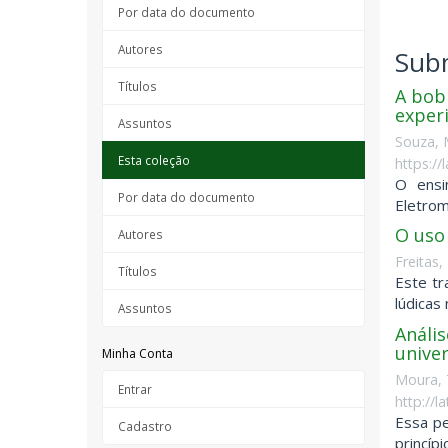
Por data do documento
Autores
Subm
Títulos
A bobi
exper
Assuntos
Souza, M
Esta coleção
https:/
O ensi
Por data do documento
Eletrom
O uso
Autores
Freitas
Títulos
Este tr
lúdicas
Assuntos
Análi
unive
Minha Conta
Moura, T
Entrar
http://
Essa pe
Cadastro
princíp