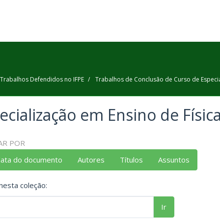
Trabalhos Defendidos no IFPE
Trabalhos de Conclusão de Curso de Especi
ecialização em Ensino de Físic
AR POR
data do documento
Autores
Títulos
Assuntos
nesta coleção:
Ir