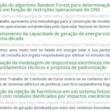
ação do algoritmo Random Forest para determinaçã
os em função de restrições operacionais do ONS
, Matheus Albuquerque de; http://lattes.cnpq.br/7328233463238631
abalho apresenta uma metodologia para a construção de model
ões operacionais estabelecidas pelo Operador Nacional do Sistem
eitamento da capacidade de geração de energia so
tima década
Kalleby Almeida da; https://lattes.cnpq.br/0395822117828699
(
Garanh
imos anos muito tem se falado em energia solar e sua particip
 de consulta aos órgãos responsáveis por efetuar os estudos da m
ação da modelagem de dispositivos eletrônicos inte
fundamentos técnicos e proposta de padronização
duardo Ferreira da; http://lattes.cnpq.br/9080519633856506
(
Garanhu
nte Trabalho de Conclusão de Curso insere-se no contexto da Qu
s de sistemas elétricos de potência, com foco na plataforma Engi
ação da injeção de harmônicos em um sistema fotovo
o com módulos danificados por impactos mecânico
ti, Rafaela Silva; http://lattes.cnpq.br/7454997078981743
(
Garanhuns
imento da geração distribuída por meio dos sistemas fotovolta