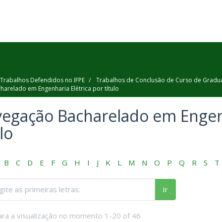
Trabalhos Defendidos no IFPE
Trabalhos de Conclusão de Curso de Gradu
arelado em Engenharia Elétrica por título
egação Bacharelado em Engenh
lo
B
C
D
E
F
G
H
I
J
K
L
M
N
O
P
Q
R
S
T
Ir
ara a visualização no momento 1-20 of 46