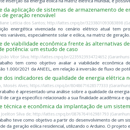
e inserção da energia eólica na matriz elétrica mundial, é possível
se da aplicação de sistemas de armazenamento de en
s de geração renovável
idiane Letícia dos Santos; http://lattes.cnpq.br/3233801093083898
(
Ga
ição energética vivenciada no cenário elétrico atual tem p
eis variáveis, especialmente solar e eólica, na matriz de geração
e de viabilidade econômica frente às alternativas d
de potência: um estudo de caso
João Vítor Silva; http://lattes.cnpq.br/2235923934724652
(
GaranhunsB
rabalho tem como objetivo avaliar a viabilidade econômica d
ão 1.000/2021 da ANEEL, em relação à inversão de fluxo de potên
se dos indicadores de qualidade de energia elétrica
, Moisés Alves; https://lattes.cnpq.br/8048671628577333
(
Garanhuns
rabalho é apresentado uma análise sobre a qualidade da energia
il de carga especifico relacionado a sua finalidade acadêmica e que
e técnica e econômica da implantação de um sistema 
, Joeliton Silva de; http://lattes.cnpq.br/0876764162981793
(
Garanhuns
abalho teve como objetivo a partir do desenvolvimento de um s
ade da geração eólica residencial, utilizando o Arduino. O projeto 