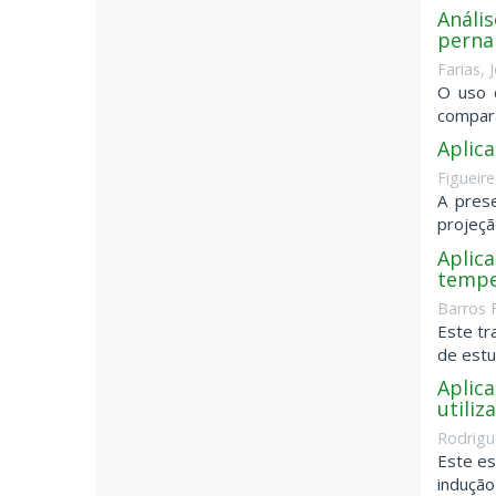
Análi
pern
Farias, 
O uso 
compara
Aplic
Figueire
A pres
projeçã
Aplic
tempe
Barros F
Este tr
de estu
Aplica
utili
Rodrigu
Este es
indução