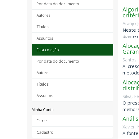
Por data do documento
Algor
critér
Autores
Araújo J
Títulos
Neste t
diante 
Assuntos
Alocaç
Esta coleção
Garan
Santos, 
Por data do documento
A cresc
metodol
Autores
Alocaç
Títulos
distri
Assuntos
Silva, 
O prese
melhora
Minha Conta
Análi
Entrar
Xavier,
Cadastro
A fonte