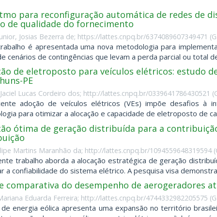
itmo para reconfiguração automática de redes de di
io de qualidade do fornecimento
unior, Josias Bezerra de; https://lattes.cnpq.br/6374089607349471
(
G
rabalho é apresentada uma nova metodologia para implementaç
de cenários de contingências que levam a perda parcial ou total de
ão de eletroposto para veículos elétricos: estudo d
huns-PE
Jaciel Lucas Cordeiro dos; http://lattes.cnpq.br/0339641786430521
(
ente adoção de veículos elétricos (VEs) impõe desafios à in
ogia para otimizar a alocação e capacidade de eletroposto de carg
ão ótima de geração distribuída para a contribuiçã
buição
Felipe Martins Maranhão da; http://lattes.cnpq.br/1094559648319594
(
nte trabalho aborda a alocação estratégica de geração distribuí
r a confiabilidade do sistema elétrico. A pesquisa visa demonstrar
se comparativa do desempenho de aerogeradores atr
 Mariana Eduarda Ferreira; http://lattes.cnpq.br/4744332982205575
(
G
 de energia eólica apresenta uma expansão no território brasileir