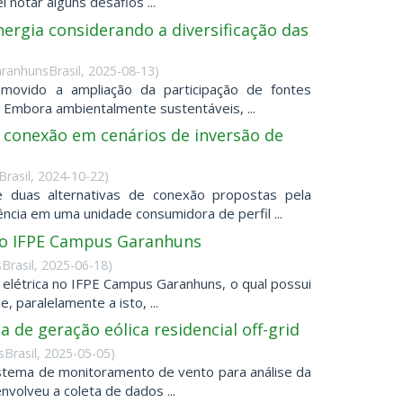
 notar alguns desafios ...
ergia considerando a diversificação das
ranhunsBrasil
,
2025-08-13
)
romovido a ampliação da participação de fontes
. Embora ambientalmente sustentáveis, ...
e conexão em cenários de inversão de
rasil
,
2024-10-22
)
e duas alternativas de conexão propostas pela
cia em uma unidade consumidora de perfil ...
 no IFPE Campus Garanhuns
Brasil
,
2025-06-18
)
 elétrica no IFPE Campus Garanhuns, o qual possui
, paralelamente a isto, ...
de geração eólica residencial off-grid
Brasil
,
2025-05-05
)
istema de monitoramento de vento para análise da
envolveu a coleta de dados ...