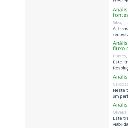
crescent
Análi
fonte
Silva, L
A trans
renováv
Anális
fluxo 
Pontes, 
Este t
Resoluç
Análi
Cardoso
Neste t
um perf
Anális
Oliveira
Este tr
viabilid