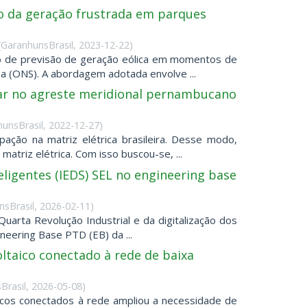
o da geração frustrada em parques
(
GaranhunsBrasil
,
2023-12-22
)
o de previsão de geração eólica em momentos de
a (ONS). A abordagem adotada envolve ...
lar no agreste meridional pernambucano
unsBrasil
,
2022-12-27
)
ação na matriz elétrica brasileira. Desse modo,
atriz elétrica. Com isso buscou-se, ...
ligentes (IEDS) SEL no engineering base
nsBrasil
,
2026-02-11
)
arta Revolução Industrial e da digitalização dos
neering Base PTD (EB) da ...
ltaico conectado à rede de baixa
s
Brasil
,
2026-05-08
)
icos conectados à rede ampliou a necessidade de