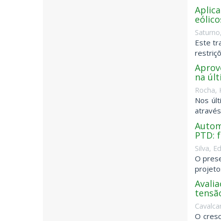
Aplic
eólic
Saturno
Este tr
restriç
Aprov
na úl
Rocha, 
Nos últ
através
Autom
PTD: 
Silva, E
O prese
projeto
Avali
tensã
Cavalcan
O cresc