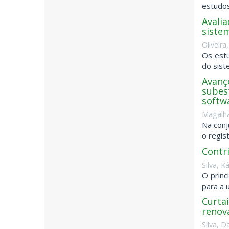
estudos
Avalia
sistem
Oliveira
Os estu
do sist
Avanç
subest
softw
Magalhã
Na conj
o regis
Contr
Silva, K
O princ
para a 
Curta
renová
Silva, D