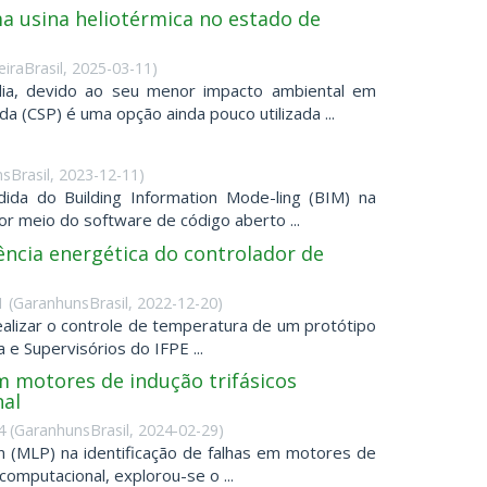
a usina heliotérmica no estado de
iraBrasil
,
2025-03-11
)
dia, devido ao seu menor impacto ambiental em
a (CSP) é uma opção ainda pouco utilizada ...
sBrasil
,
2023-12-11
)
da do Building Information Mode-ling (BIM) na
or meio do software de código aberto ...
ncia energética do controlador de
1
(
GaranhunsBrasil
,
2022-12-20
)
ealizar o controle de temperatura de um protótipo
 e Supervisórios do IFPE ...
m motores de indução trifásicos
al
4
(
GaranhunsBrasil
,
2024-02-29
)
n (MLP) na identificação de falhas em motores de
omputacional, explorou-se o ...