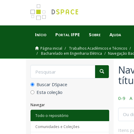
Início
Portal IFPE
Sobre
Ajuda
Página inicial
Trabalhos Acadêmicos e Técnicos
Bacharelado em Engenharia Elétrica
Navegação Bach
Nav
títu
Buscar DSpace
Esta coleção
0-9
A
Navegar
Todo o repositório
Comunidades e Coleções
Itens p