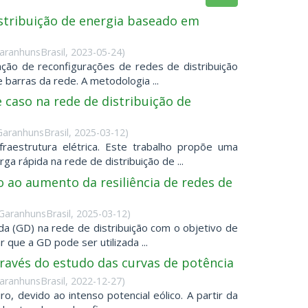
stribuição de energia baseado em
aranhunsBrasil
,
2023-05-24
)
ão de reconfigurações de redes de distribuição
 barras da rede. A metodologia ...
e caso na rede de distribuição de
GaranhunsBrasil
,
2025-03-12
)
fraestrutura elétrica. Este trabalho propõe uma
a rápida na rede de distribuição de ...
o ao aumento da resiliência de redes de
GaranhunsBrasil
,
2025-03-12
)
da (GD) na rede de distribuição com o objetivo de
 que a GD pode ser utilizada ...
avés do estudo das curvas de potência
aranhunsBrasil
,
2022-12-27
)
o, devido ao intenso potencial eólico. A partir da