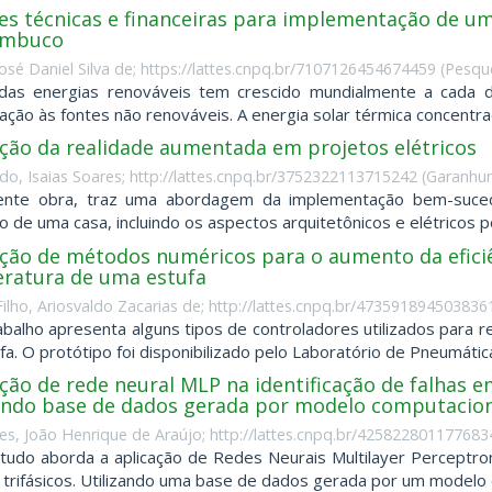
ses técnicas e financeiras para implementação de um
ambuco
José Daniel Silva de; https://lattes.cnpq.br/7107126454674459
(
Pesque
das energias renováveis tem crescido mundialmente a cada 
ção às fontes não renováveis. A energia solar térmica concentrad
ação da realidade aumentada em projetos elétricos
do, Isaias Soares; http://lattes.cnpq.br/3752322113715242
(
Garanhun
ente obra, traz uma abordagem da implementação bem-sucedi
o de uma casa, incluindo os aspectos arquitetônicos e elétricos p
ação de métodos numéricos para o aumento da eficiê
ratura de uma estufa
ilho, Ariosvaldo Zacarias de; http://lattes.cnpq.br/473591894503836
abalho apresenta alguns tipos de controladores utilizados para r
fa. O protótipo foi disponibilizado pelo Laboratório de Pneumática
ção de rede neural MLP na identificação de falhas e
zando base de dados gerada por modelo computacion
es, João Henrique de Araújo; http://lattes.cnpq.br/425822801177683
tudo aborda a aplicação de Redes Neurais Multilayer Perceptro
 trifásicos. Utilizando uma base de dados gerada por um modelo c