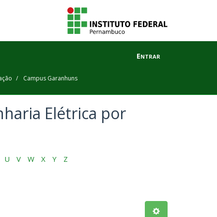
Entrar
ação
Campus Garanhuns
aria Elétrica por
U
V
W
X
Y
Z