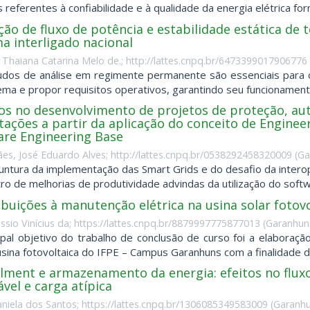
 referentes à confiabilidade e à qualidade da energia elétrica forn
ção de fluxo de potência e estabilidade estática de 
a interligado nacional
, Thaiana Catarina Melo de.; http://lattes.cnpq.br/6473399017906776
dos de análise em regimente permanente são essenciais para 
ema e propor requisitos operativos, garantindo seu funcionamen
os no desenvolvimento de projetos de proteção, au
ações a partir da aplicação do conceito de Enginee
are Engineering Base
es, José Eduardo Alves; http://lattes.cnpq.br/0538292458320009
(
Ga
untura da implementação das Smart Grids e do desafio da intero
tro de melhorias de produtividade advindas da utilização do softw
ibuições à manutenção elétrica na usina solar foto
ássio Vinícius da; https://lattes.cnpq.br/8879997775877013
(
Garanhuns
ipal objetivo do trabalho de conclusão de curso foi a elaboraç
usina fotovoltaica do IFPE – Campus Garanhuns com a finalidade 
ilment e armazenamento da energia: efeitos no flux
vel e carga atípica
aniela dos Santos; https://lattes.cnpq.br/1306085349583009
(
Garanhu