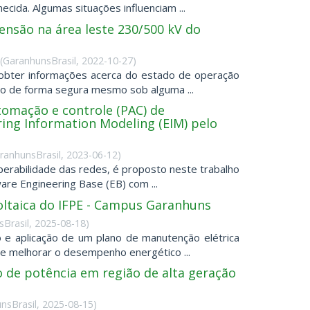
ecida. Algumas situações influenciam ...
tensão na área leste 230/500 kV do
(
GaranhunsBrasil
,
2022-10-27
)
obter informações acerca do estado de operação
to de forma segura mesmo sob alguma ...
tomação e controle (PAC) de
ring Information Modeling (EIM) pelo
ranhunsBrasil
,
2023-06-12
)
perabilidade das redes, é proposto neste trabalho
are Engineering Base (EB) com ...
voltaica do IFPE - Campus Garanhuns
Brasil
,
2025-08-18
)
ão e aplicação de um plano de manutenção elétrica
de melhorar o desempenho energético ...
o de potência em região de alta geração
nsBrasil
,
2025-08-15
)