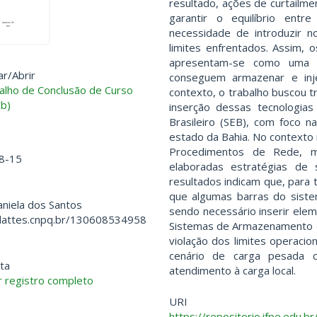
resultado, ações de curtailm
garantir o equilíbrio entr
necessidade de introduzir n
limites enfrentados. Assim,
apresentam-se como uma s
ar/
Abrir
conseguem armazenar e inj
lho de Conclusão de Curso
contexto, o trabalho buscou
b)
inserção dessas tecnologias
Brasileiro (SEB), com foco n
estado da Bahia. No contexto
Procedimentos de Rede, 
8-15
elaboradas estratégias de 
resultados indicam que, para
que algumas barras do siste
Daniela dos Santos
sendo necessário inserir ele
/lattes.cnpq.br/130608534958
Sistemas de Armazenamento d
violação dos limites operacio
cenário de carga pesada co
ta
atendimento à carga local.
 registro completo
URI
https://repositorio.ifpe.edu