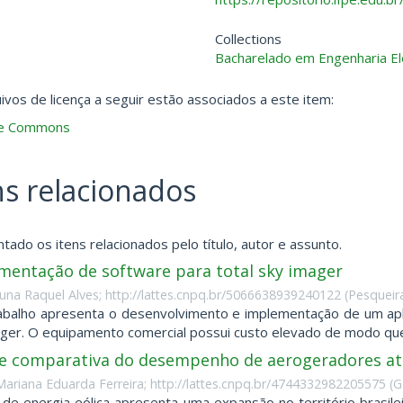
Collections
Bacharelado em Engenharia El
ivos de licença a seguir estão associados a este item:
ve Commons
ns relacionados
tado os itens relacionados pelo título, autor e assunto.
mentação de software para total sky imager
runa Raquel Alves; http://lattes.cnpq.br/5066638939240122
(
Pesqueira
abalho apresenta o desenvolvimento e implementação de um apli
ger. O equipamento comercial possui custo elevado de modo que se
se comparativa do desempenho de aerogeradores atr
 Mariana Eduarda Ferreira; http://lattes.cnpq.br/4744332982205575
(
G
 de energia eólica apresenta uma expansão no território brasileir