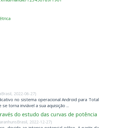
étrica
Brasil
,
2022-06-27
)
cativo no sistema operacional Android para Total
 torna inviável a sua aquisição ...
avés do estudo das curvas de potência
aranhunsBrasil
,
2022-12-27
)
o, devido ao intenso potencial eólico. A partir da