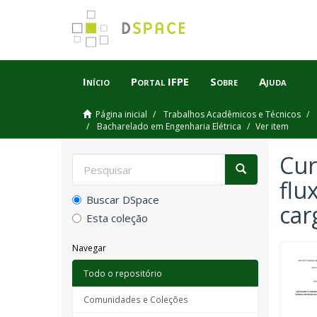
Início
Portal IFPE
Sobre
Ajuda
Página inicial
Trabalhos Acadêmicos e Técnicos
Bacharelado em Engenharia Elétrica
Ver item
Cur
flu
Buscar DSpace
car
Esta coleção
Navegar
Todo o repositório
Comunidades e Coleções