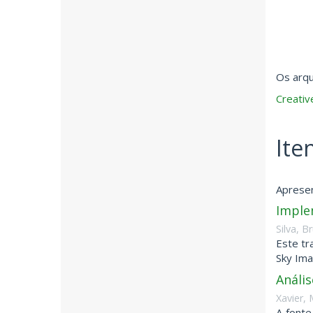
Os arqu
Creati
Ite
Apresen
Imple
Silva, B
Este tr
Sky Ima
Análi
Xavier,
A fonte