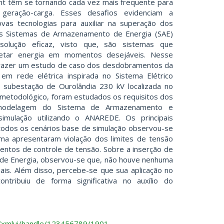
ent têm se tornando cada vez mais frequente para
e geração-carga. Esses desafios evidenciam a
ovas tecnologias para auxiliar na superação dos
 os Sistemas de Armazenamento de Energia (SAE)
olução eficaz, visto que, são sistemas que
etar energia em momentos desejáveis. Nesse
 trazer um estudo de caso dos desdobramentos da
 em rede elétrica inspirada no Sistema Elétrico
a subestação de Ourolândia 230 kV localizada no
 metodológico, foram estudados os requisitos dos
modelagem do Sistema de Armazenamento e
simulação utilizando o ANAREDE. Os principais
 todos os cenários base de simulação observou-se
ma apresentaram violação dos limites de tensão
mentos de controle de tensão. Sobre a inserção de
e Energia, observou-se que, não houve nenhuma
nais. Além disso, percebe-se que sua aplicação no
ntribuiu de forma significativa no auxílio do
.br/xmlui/handle/123456789/1901