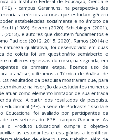
ica do Instituto Federal de Educação, Ciência e
IFPE) - campus Garanhuns, na perspectiva das
eferenciais teóricos autoras que estudam gênero
 poder estabelecidas socialmente e no âmbito da
 Scott (1989), Severo (2020), Schiebinger (2001),
al . (2013), e autores que discutem fundamentos e
 como Pacheco (2012, 2015, 2020), Ramos (2014) e
e natureza qualitativa, foi desenvolvido em duas
ica de coleta foi um questionário semiaberto e
sete mulheres egressas do curso; na segunda, em
ticipantes da primeira etapa, fizemos uso de
ara a análise, utilizamos a Técnica de Análise de
. Os resultados da pesquisa mostraram que, para
 determinante na inserção das estudantes mulheres
 de atuar como elemento limitador de sua entrada
rida área. A partir dos resultados da pesquisa,
Educacional (PE), a série de Podcasts “Isso lá é
o Educacional foi avaliado por participantes da
 de três setores do IFPE - campus Garanhuns. As
ue o Produto Educacional cumpre o objetivo
xiliar as estudantes e estagiárias a identificar
desigualdades de gênero. Este trabalho, além de