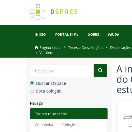
Início
Portal IFPE
Sobre
Ajuda
Página inicial
Teses e Dissertações
Dissertações
Ver item
A i
do 
Buscar DSpace
est
Esta coleção
Navegar
Todo o repositório
Comunidades e Coleções