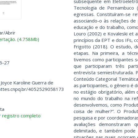
subsequente em Eletroeletrôn
Tecnologia de Pernambuco (
egressas. Constituíram-se r
associando-o às relações de
educação e do trabalho, como
ar/
Abrir
Louro (2002) e Kovaleski et 
rtação. (4.758Mb)
princípios da EPT e dos IFs,
Frigotto (2018). O estudo, d
etapas. Na primeira, a técn
tivemos como participantes 
6-27
que participaram três par
entrevista semiestruturada. P
Conteúdo Categorial Temática
 Joyce Karoline Guerra de
as participantes, o gênero é
lattes.cnpq.br/4052529058173
no estágio obrigatório, além
no mundo do trabalho na refe
desenvolvemos, como Produto 
ta
coisa de mulher?”. O Produt
 registro completo
pesquisa e por coordenadoras
avaliações demonstraram q
delimitado, e também pode au
situações nas quais ocorram 