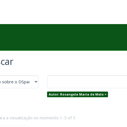
car
Autor: Rosangela Maria de Melo ×
ara a visualização no momento 1-5 of 5