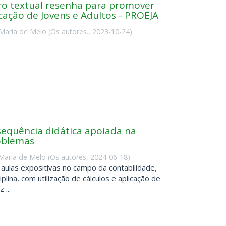
o textual resenha para promover
cação de Jovens e Adultos - PROEJA
Maria de Melo
(
Os autores.
,
2023-10-24
)
sequência didática apoiada na
oblemas
Maria de Melo
(
Os autores
,
2024-06-18
)
aulas expositivas no campo da contabilidade,
iplina, com utilização de cálculos e aplicação de
...