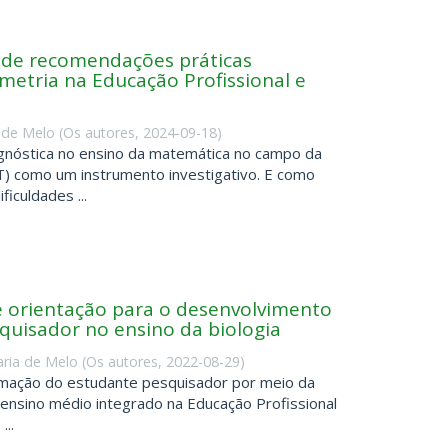
a de recomendações práticas
metria na Educação Profissional e
 de Melo
(
Os autores
,
2024-09-18
)
agnóstica no ensino da matemática no campo da
T) como um instrumento investigativo. E como
iculdades ...
 de orientação para o desenvolvimento
uisador no ensino da biologia
ria de Melo
(
Os autores
,
2022-08-29
)
ormação do estudante pesquisador por meio da
o ensino médio integrado na Educação Profissional
...