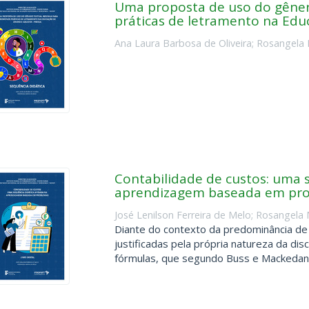
Uma proposta de uso do gêner
práticas de letramento na Edu
Ana Laura Barbosa de Oliveira
;
Rosangela 
Contabilidade de custos: uma 
aprendizagem baseada em pr
José Lenilson Ferreira de Melo
;
Rosangela 
Diante do contexto da predominância de 
justificadas pela própria natureza da disc
fórmulas, que segundo Buss e Mackedanz 