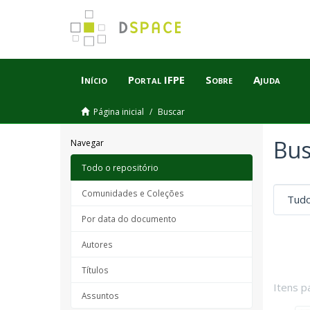
Início
Portal IFPE
Sobre
Ajuda
Página inicial
Buscar
Bus
Navegar
Todo o repositório
Comunidades e Coleções
Por data do documento
Autores
Títulos
Itens p
Assuntos