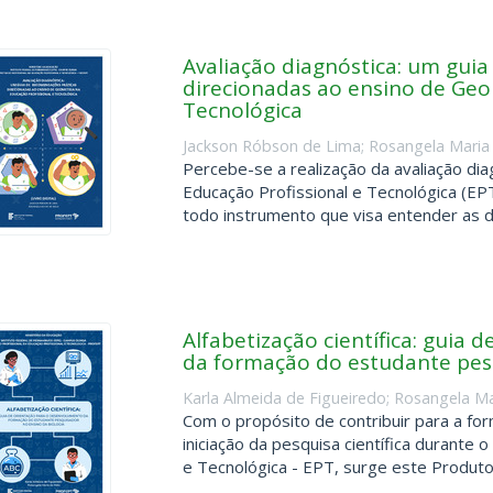
Avaliação diagnóstica: um gui
direcionadas ao ensino de Geo
Tecnológica
Jackson Róbson de Lima
;
Rosangela Maria
Percebe-se a realização da avaliação di
Educação Profissional e Tecnológica (EP
todo instrumento que visa entender as dif
Alfabetização científica: guia
da formação do estudante pesq
Karla Almeida de Figueiredo
;
Rosangela Ma
Com o propósito de contribuir para a f
iniciação da pesquisa científica durante 
e Tecnológica - EPT, surge este Produto 