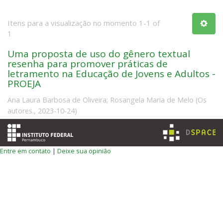
Itens para a visualização no momento 1-1 of
1
Uma proposta de uso do gênero textual
resenha para promover práticas de
letramento na Educação de Jovens e Adultos -
PROEJA
Ana Laura Barbosa de Oliveira
;
Rosangela Maria de Melo
(
Os
autores.
,
2023-10-24
)
Entre em contato
|
Deixe sua opinião