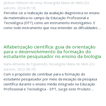
Jackson Róbson de Lima
;
Rosangela Maria de Melo
(
Os
autores
,
2024-09-18
)
Percebe-se a realização da avaliação diagnóstica no ensino
da matemática no campo da Educação Profissional e
Tecnológica (EPT) como um instrumento investigativo. E
como todo instrumento que visa entender as dificuldades ...
Alfabetização científica: guia de orientação
para o desenvolvimento da formação do
estudante pesquisador no ensino da biologia
Karla Almeida de Figueiredo
;
Rosangela Maria de Melo
(
Os
autores
,
2022-08-29
)
Com o propósito de contribuir para a formação do
estudante pesquisador por meio da iniciação da pesquisa
científica durante o ensino médio integrado na Educação
Profissional e Tecnológica - EPT, surge este Produto ...