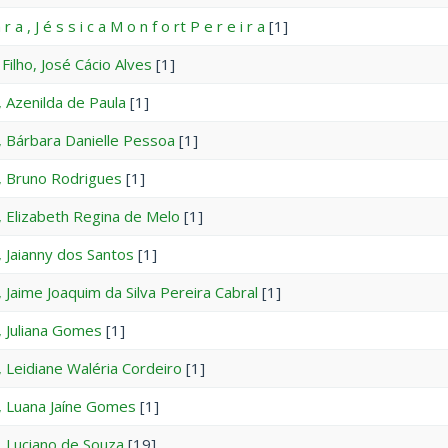
r a , J é s s i c a M o n f o rt P e r e i r a
[1]
 Filho, José Cácio Alves
[1]
, Azenilda de Paula
[1]
, Bárbara Danielle Pessoa
[1]
, Bruno Rodrigues
[1]
, Elizabeth Regina de Melo
[1]
, Jaianny dos Santos
[1]
, Jaime Joaquim da Silva Pereira Cabral
[1]
, Juliana Gomes
[1]
, Leidiane Waléria Cordeiro
[1]
, Luana Jaíne Gomes
[1]
, Luciano de Souza
[19]