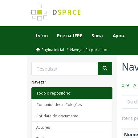
Início
Portal IFPE
Sobre
Ajuda
Página inicial
Navegação por autor
Nav
Navegar
0-9
A
Todo o repositório
Comunidades e Coleções
Por data do documento
Itens p
Autores
Nome 