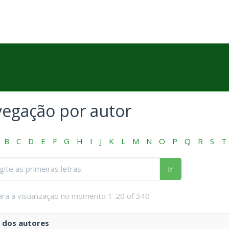
egação por autor
B
C
D
E
F
G
H
I
J
K
L
M
N
O
P
Q
R
S
T
Ir
ara a visualização no momento 1-20 of 340
dos autores