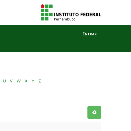
Entrar
U
V
W
X
Y
Z