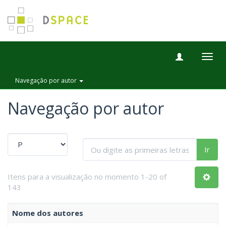
Togg
navig
Navegação por autor
Navegação por autor
Ir
Itens para a visualização no momento 1-20 of
143
Nome dos autores