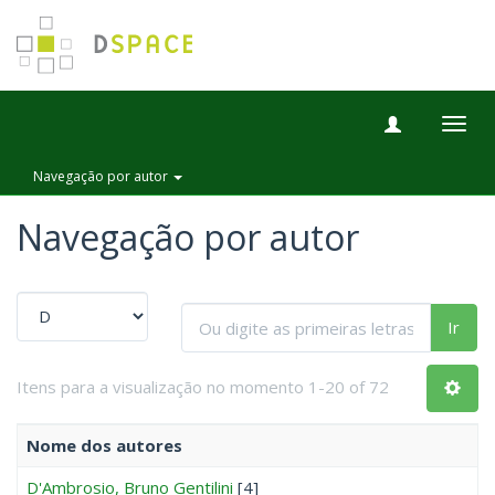
Togg
navig
Navegação por autor
Navegação por autor
Ir
Itens para a visualização no momento 1-20 of 72
Nome dos autores
D'Ambrosio, Bruno Gentilini
[4]