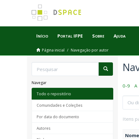
Início
Portal IFPE
Sobre
Ajuda
Página inicial
Navegação por autor
Nav
Navegar
0-9
A
Todo o repositório
Comunidades e Coleções
Por data do documento
Itens p
Autores
Nome 