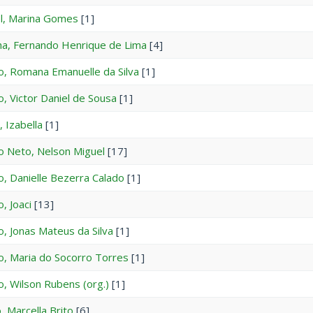
l, Marina Gomes
[1]
a, Fernando Henrique de Lima
[4]
o, Romana Emanuelle da Silva
[1]
o, Victor Daniel de Sousa
[1]
, Izabella
[1]
o Neto, Nelson Miguel
[17]
o, Danielle Bezerra Calado
[1]
, Joaci
[13]
o, Jonas Mateus da Silva
[1]
o, Maria do Socorro Torres
[1]
o, Wilson Rubens (org.)
[1]
, Marcella Brito
[6]