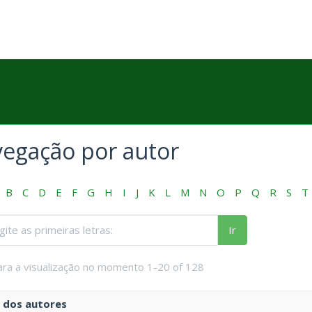
egação por autor
B
C
D
E
F
G
H
I
J
K
L
M
N
O
P
Q
R
S
T
Ir
ara a visualização no momento 1-20 of 128
dos autores