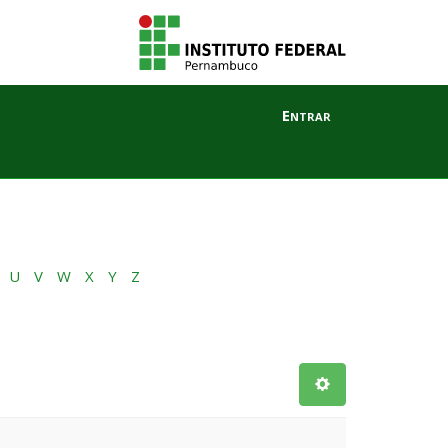
Entrar
U
V
W
X
Y
Z