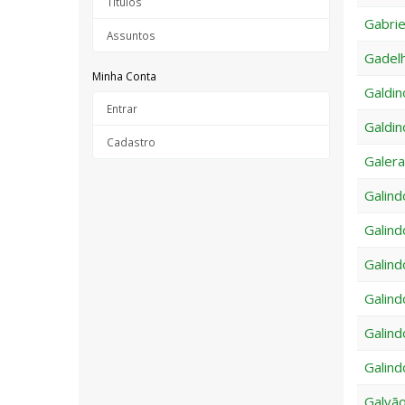
Títulos
Gabrie
Assuntos
Gadelh
Minha Conta
Galdin
Entrar
Galdin
Cadastro
Galera
Galind
Galind
Galindo
Galind
Galind
Galind
Galvão