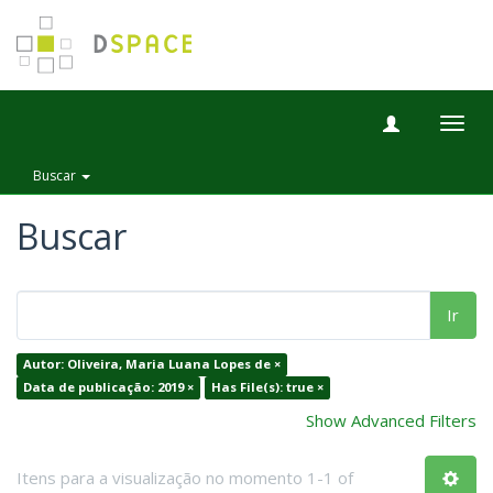
Togg
navig
Buscar
Buscar
Ir
Autor: Oliveira, Maria Luana Lopes de ×
Data de publicação: 2019 ×
Has File(s): true ×
Show Advanced Filters
Itens para a visualização no momento 1-1 of