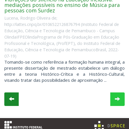
mediações possíveis no ensino de Música para
pessoas com Surdez
Lucena, Rodrigo Oliveira de;
http://lattes.cnpq.br/0106522126876794
(
Instituto Federal de
Educação, Ciência e Tecnologia de Pernambuco - Campus
OlindaIFPEOlindaPrograma de Pós-Graduação em Educação
Profissional e Tecnológica, (ProfEPT), do Instituto Federal de
Educação, Ciência e Tecnologia de PernambucoBrasil
,
2022-
07-19
)
Tomando-se como referência a formação humana integral, a
presente dissertação de mestrado estabelece um diálogo
entre a teoria Histórico-Crítica e a Histórico-Cultural,
visando tratar das possibilidades de aproximação ...