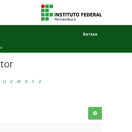
Entrar
or
tor
U
V
W
X
Y
Z