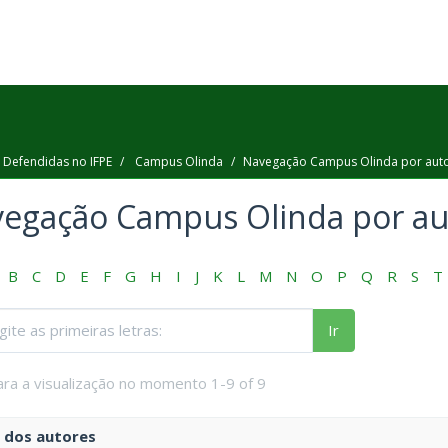
 Defendidas no IFPE
Campus Olinda
Navegação Campus Olinda por aut
egação Campus Olinda por au
B
C
D
E
F
G
H
I
J
K
L
M
N
O
P
Q
R
S
T
Ir
ara a visualização no momento 1-9 of 9
dos autores