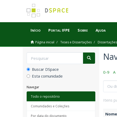
Início
Portal IFPE
Sobre
Ajuda
Página inicial
Teses e Dissertações
Dissertações
Nav
Buscar DSpace
0-9
A
Esta comunidade
Navegar
Todo o repositório
Itens p
Comunidades e Coleções
Nome 
Por data do documento