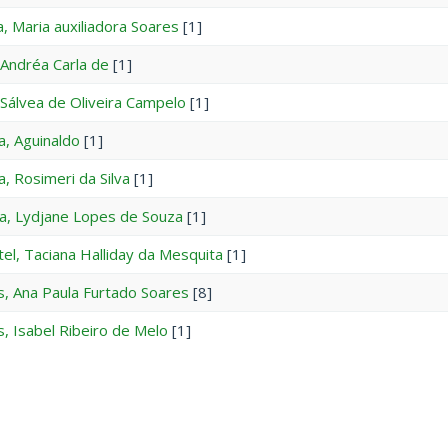
a, Maria auxiliadora Soares
[1]
 Andréa Carla de
[1]
 Sálvea de Oliveira Campelo
[1]
a, Aguinaldo
[1]
a, Rosimeri da Silva
[1]
a, Lydjane Lopes de Souza
[1]
el, Taciana Halliday da Mesquita
[1]
, Ana Paula Furtado Soares
[8]
, Isabel Ribeiro de Melo
[1]