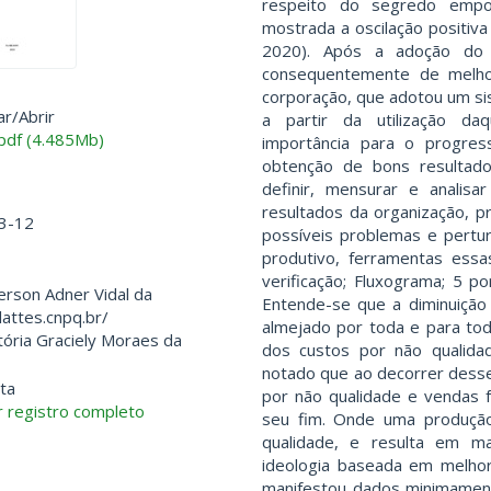
respeito do segredo empos
mostrada a oscilação positiv
2020). Após a adoção do 
consequentemente de melho
corporação, que adotou um si
ar/
Abrir
a partir da utilização da
pdf (4.485Mb)
importância para o progre
obtenção de bons resultado
definir, mensurar e analis
resultados da organização, p
3-12
possíveis problemas e pert
produtivo, ferramentas ess
verificação; Fluxograma; 5 po
kerson Adner Vidal da
Entende-se que a diminuição
lattes.cnpq.br/
almejado por toda e para tod
itória Graciely Moraes da
dos custos por não qualida
notado que ao decorrer dess
ta
por não qualidade e vendas 
 registro completo
seu fim. Onde uma produçã
qualidade, e resulta em m
ideologia baseada em melhor
manifestou dados minimamen