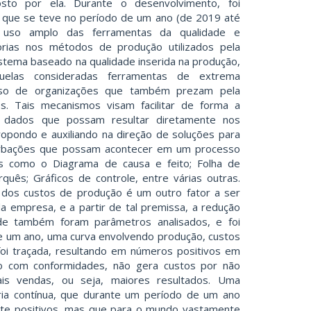
to por ela. Durante o desenvolvimento, foi
a que se teve no período de um ano (de 2019 até
uso amplo das ferramentas da qualidade e
rias nos métodos de produção utilizados pela
stema baseado na qualidade inserida na produção,
quelas consideradas ferramentas de extrema
sso de organizações que também prezam pela
s. Tais mecanismos visam facilitar de forma a
ar dados que possam resultar diretamente nos
ropondo e auxiliando na direção de soluções para
urbações que possam acontecer em um processo
as como o Diagrama de causa e feito; Folha de
rquês; Gráficos de controle, entre várias outras.
 dos custos de produção é um outro fator a ser
a empresa, e a partir de tal premissa, a redução
de também foram parâmetros analisados, e foi
e um ano, uma curva envolvendo produção, custos
foi traçada, resultando em números positivos em
o com conformidades, não gera custos por não
ais vendas, ou seja, maiores resultados. Uma
ia contínua, que durante um período de um ano
te positivos, mas que para o mundo vastamente