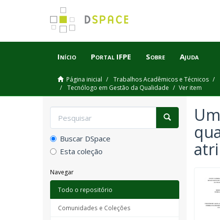
Início
Portal IFPE
Sobre
Ajuda
Página inicial
Trabalhos Acadêmicos e Técnicos
Tecnólogo em Gestão da Qualidade
Ver item
Um 
qua
Buscar DSpace
atr
Esta coleção
Navegar
Todo o repositório
Comunidades e Coleções