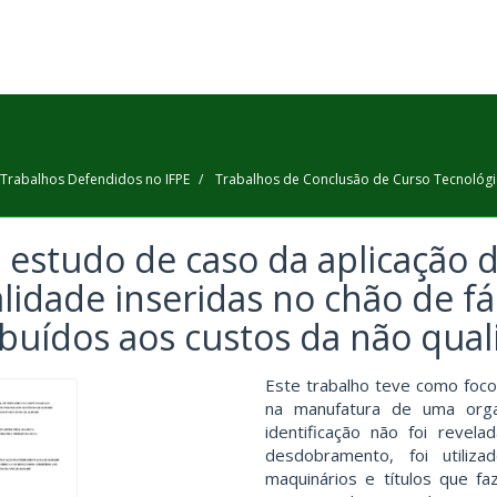
Trabalhos Defendidos no IFPE
Trabalhos de Conclusão de Curso Tecnológ
estudo de caso da aplicação 
lidade inseridas no chão de fá
ibuídos aos custos da não qual
Este trabalho teve como foco
na manufatura de uma organ
identificação não foi revel
desdobramento, foi utili
maquinários e títulos que fa