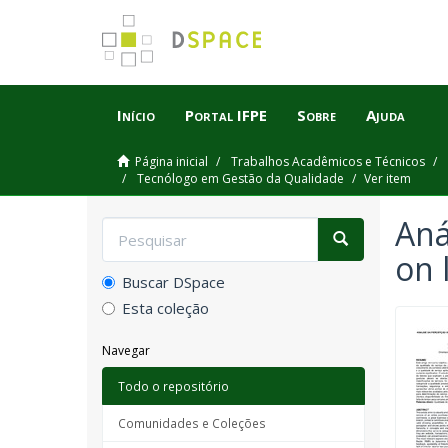
Início
Portal IFPE
Sobre
Ajuda
Página inicial
Trabalhos Acadêmicos e Técnicos
Tecnólogo em Gestão da Qualidade
Ver item
Aná
on 
Buscar DSpace
Esta coleção
Navegar
Todo o repositório
Comunidades e Coleções