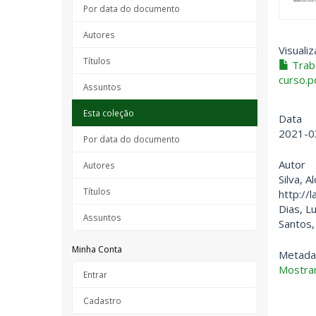
Por data do documento
Autores
Visualiz
Títulos
Traba
curso.p
Assuntos
Esta coleção
Data
2021-0
Por data do documento
Autor
Autores
Silva, A
Títulos
http://l
Dias, L
Assuntos
Santos,
Minha Conta
Metada
Mostrar
Entrar
Cadastro