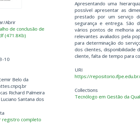
Apresentando uma hierarquia
possível apresentar as dime
prestado por um serviço d
ar/
Abrir
segurança e entrega. São 
lho de conclusão de
vários pontos de melhoria a
df (471.8Kb)
relevantes avaliados pela po
para determinação do serviç
dos clientes, disponibilidade 
cliente, falta de tempo para 
3-10
URI
https://repositorio.ifpe.edu.
lcemir Belo da
attes.cnpq.br
Collections
ucas Richard Palmeira
Tecnólogo em Gestão da Qua
 Luciano Santana dos
ta
 registro completo