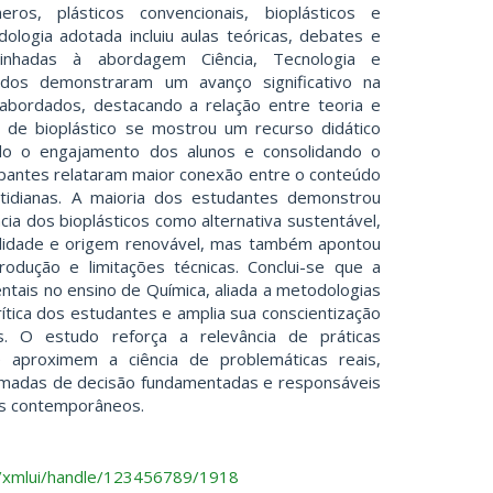
ros, plásticos convencionais, bioplásticos e
ologia adotada incluiu aulas teóricas, debates e
alinhadas à abordagem Ciência, Tecnologia e
ados demonstraram um avanço significativo na
bordados, destacando a relação entre teoria e
ial de bioplástico se mostrou um recurso didático
do o engajamento dos alunos e consolidando o
ipantes relataram maior conexão entre o conteúdo
otidianas. A maioria dos estudantes demonstrou
ia dos bioplásticos como alternativa sustentável,
ilidade e origem renovável, mas também apontou
odução e limitações técnicas. Conclui-se que a
ntais no ensino de Química, aliada a metodologias
rítica dos estudantes e amplia sua conscientização
s. O estudo reforça a relevância de práticas
 aproximem a ciência de problemáticas reais,
omadas de decisão fundamentadas e responsáveis
is contemporâneos.
.br/xmlui/handle/123456789/1918