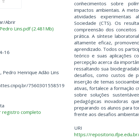
conhecimentos sobre políme
impactos ambientais. A metod
atividades experimentais 
ar/
Abrir
Sociedade (CTS). Os result
edro Lins.pdf (2.481Mb)
compreensão dos conceitos a
prática. A síntese laborator
altamente eficaz, promoven
aprendizado. Todos os partic
4-16
teórico e suas aplicações c
percepção acerca da importânc
ressaltando sua biodegradab
, Pedro Henrique Adão Lins
desafios, como custos de pr
inserção de temas socioambie
lattes.cnpq.br/7560301558519
ativas, fortalece a formação c
sobre soluções sustentávei
pedagógicas inovadoras que
ta
preparando os alunos para t
 registro completo
frente aos desafios ambienta
URI
https://repositorio.ifpe.edu