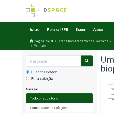
Início
Portal IFPE
Sobre
Ajuda
Página inicial
Trabalhos Acadêmicos e Técnicos
Ver item
Uma
bio
Buscar DSpace
Esta coleção
Navegar
Todo o repositório
Comunidades e Coleções