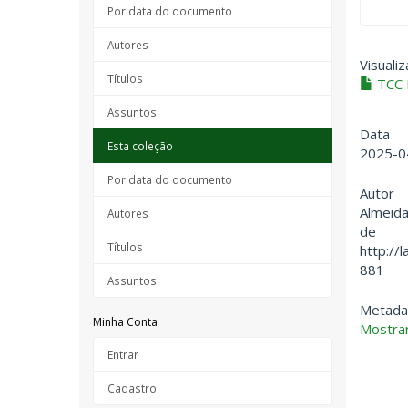
Por data do documento
Autores
Visualiz
Títulos
TCC P
Assuntos
Data
Esta coleção
2025-0
Por data do documento
Autor
Almeida
Autores
de
Títulos
http://
881
Assuntos
Metada
Minha Conta
Mostrar
Entrar
Cadastro