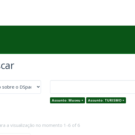
car
Assunto: Museu ×
Assunto: TURISMO ×
ara a visualização no momento 1-6 of 6