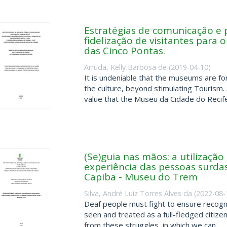
Estratégias de comunicação e 
fidelização de visitantes para 
das Cinco Pontas.
Arruda, Kelly Barbosa de
(
2019-04-10
)
It is undeniable that the museums are fo
the culture, beyond stimulating Tourism. Af
value that the Museu da Cidade do Recife 
(Se)guia nas mãos: a utilização
experiência das pessoas surdas
Capiba - Museu do Trem
Silva, André Luiz Torres Alves da
(
2022-08-
Deaf people must fight to ensure recognit
seen and treated as a full-fledged citiz
from these struggles, in which we can ...