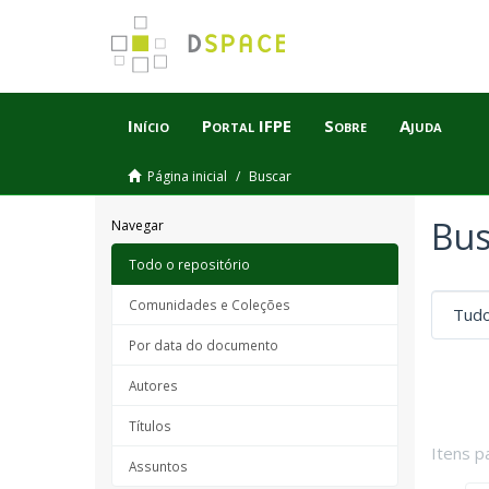
Início
Portal IFPE
Sobre
Ajuda
Página inicial
Buscar
Bus
Navegar
Todo o repositório
Comunidades e Coleções
Por data do documento
Autores
Títulos
Itens p
Assuntos