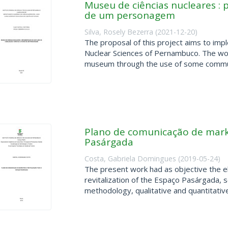
Museu de ciências nucleares : p
de um personagem
Silva, Rosely Bezerra
(
2021-12-20
)
The proposal of this project aims to im
Nuclear Sciences of Pernambuco. The wor
museum through the use of some communi
Plano de comunicação de marke
Pasárgada
Costa, Gabriela Domingues
(
2019-05-24
)
The present work had as objective the el
revitalization of the Espaço Pasárgada, see
methodology, qualitative and quantitativ