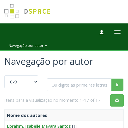
Togg
navig
Navegação por autor
Navegação por autor
Ir
Itens para a visualização no momento 1-17 of 17
Nome dos autores
Ebrahim, Isabelle Mayara Santos
[1]