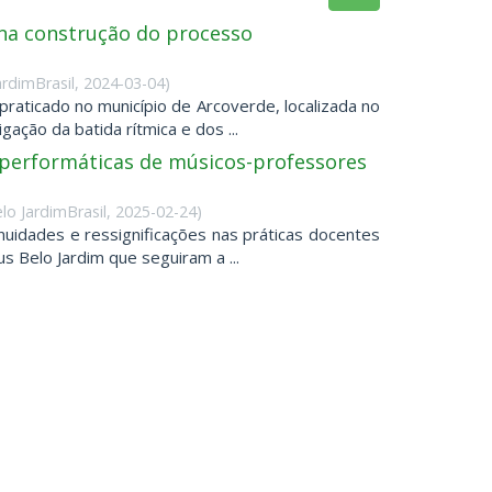
 na construção do processo
ardimBrasil
,
2024-03-04
)
raticado no município de Arcoverde, localizada no
ação da batida rítmica e dos ...
performáticas de músicos-professores
lo JardimBrasil
,
2025-02-24
)
nuidades e ressignificações nas práticas docentes
 Belo Jardim que seguiram a ...