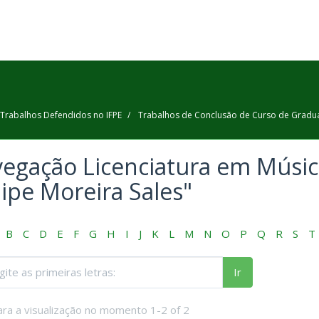
Trabalhos Defendidos no IFPE
Trabalhos de Conclusão de Curso de Gradu
egação Licenciatura em Música
lipe Moreira Sales"
B
C
D
E
F
G
H
I
J
K
L
M
N
O
P
Q
R
S
T
Ir
ara a visualização no momento 1-2 of 2