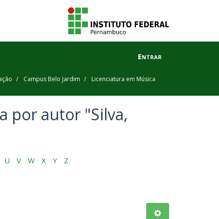
Entrar
ação
Campus Belo Jardim
Licenciatura em Música
 por autor "Silva,
U
V
W
X
Y
Z