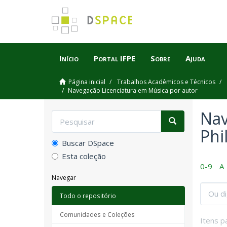
Início
Portal IFPE
Sobre
Ajuda
Página inicial
Trabalhos Acadêmicos e Técnicos
Navegação Licenciatura em Música por autor
Nav
Phi
Buscar DSpace
Esta coleção
0-9
A
Navegar
Todo o repositório
Comunidades e Coleções
Itens p