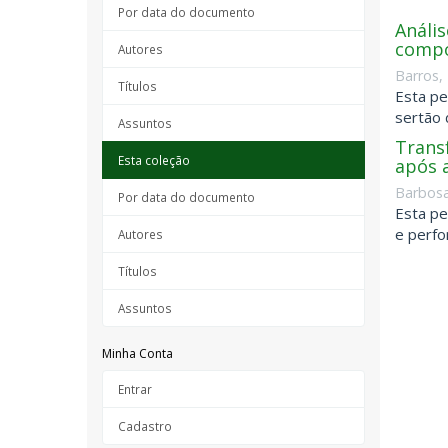
Por data do documento
Anális
compo
Autores
Barros,
Títulos
Esta pe
sertão 
Assuntos
Trans
Esta coleção
após 
Barbosa
Por data do documento
Esta pe
e perfo
Autores
Títulos
Assuntos
Minha Conta
Entrar
Cadastro