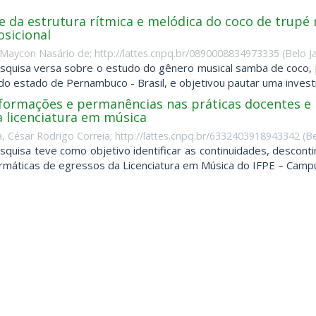
e da estrutura rítmica e melódica do coco de trupé
sicional
 Maycon Nasário de; http://lattes.cnpq.br/0890008834973335
(
Belo J
squisa versa sobre o estudo do gênero musical samba de coco, p
do estado de Pernambuco - Brasil, e objetivou pautar uma investig
formações e permanências nas práticas docentes e 
a licenciatura em música
, César Rodrigo Correia; http://lattes.cnpq.br/6332403918943342
(
Be
squisa teve como objetivo identificar as continuidades, desconti
rmáticas de egressos da Licenciatura em Música do IFPE – Campus