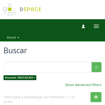
Togg
navig
Buscar
Buscar
Ir
Assunto: EDUCACAO ×
Show Advanced Filters
Itens para a visualização no momento 11-20
of 44