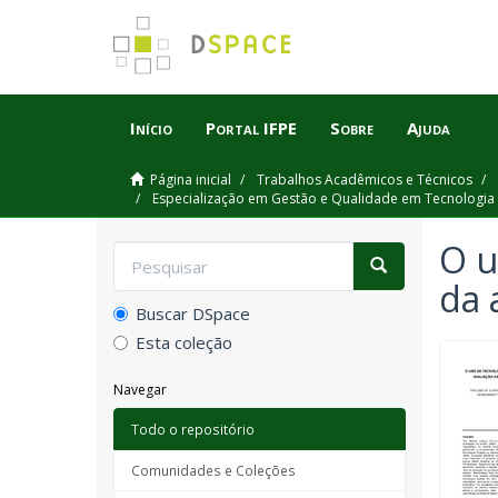
Início
Portal IFPE
Sobre
Ajuda
Página inicial
Trabalhos Acadêmicos e Técnicos
Especialização em Gestão e Qualidade em Tecnologi
O u
da 
Buscar DSpace
Esta coleção
Navegar
Todo o repositório
Comunidades e Coleções