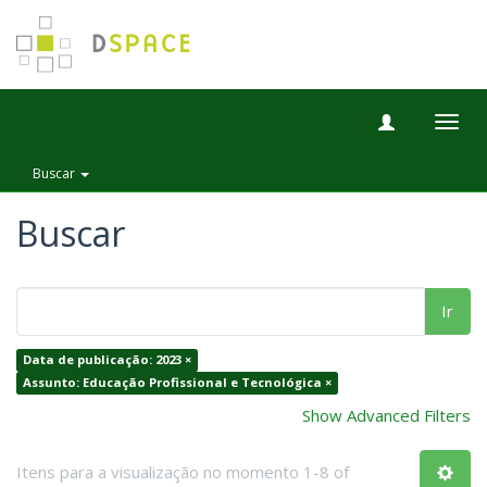
Togg
navig
Buscar
Buscar
Ir
Data de publicação: 2023 ×
Assunto: Educação Profissional e Tecnológica ×
Show Advanced Filters
Itens para a visualização no momento 1-8 of