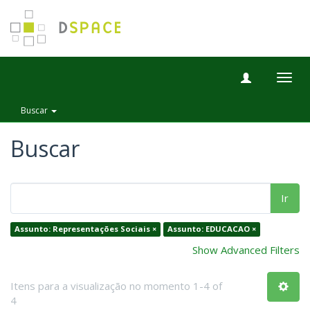
Togg
navig
Buscar
Buscar
Ir
Assunto: Representações Sociais ×
Assunto: EDUCACAO ×
Show Advanced Filters
Itens para a visualização no momento 1-4 of
4