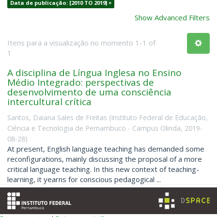
Data de publicação: [2010 TO 2019] ×
Show Advanced Filters
Itens para a visualização no momento 1-1 of
1
A disciplina de Língua Inglesa no Ensino
Médio Integrado: perspectivas de
desenvolvimento de uma consciência
intercultural crítica
Santos, Daiana Sales de Freitas
(
Instituto Federal de Educação,
Ciência e Tecnologia de Pernambuco - Campus Olinda
,
2019-
08-28
)
At present, English language teaching has demanded some
reconfigurations, mainly discussing the proposal of a more
critical language teaching. In this new context of teaching-
learning, it yearns for conscious pedagogical ...