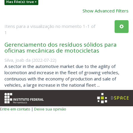
Has File(s): true ×
Show Advanced Filters
Itens para a visualização no momento 1-1 of
1
Gerenciamento dos resíduos sólidos para
oficinas mecânicas de motocicletas
Silva, Joab da
(
2022-07-22
)
A sector in the automotive market due to the agility of
locomotion and increase in the fleet of growing vehicles,
continuous with the economy of production and sale of
vehicles, a large increase in the national fleet ...
Entre em contato
|
Deixe sua opinião