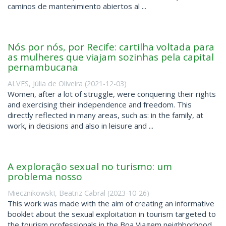
caminos de mantenimiento abiertos al ...
Nós por nós, por Recife: cartilha voltada para
as mulheres que viajam sozinhas pela capital
pernambucana
ALVES, Júlia de Oliveira
(
2021-12-03
)
Women, after a lot of struggle, were conquering their rights
and exercising their independence and freedom. This
directly reflected in many areas, such as: in the family, at
work, in decisions and also in leisure and ...
A exploração sexual no turismo: um
problema nosso
MiecznikowskI, Beatriz Cabral
(
2023-10-26
)
This work was made with the aim of creating an informative
booklet about the sexual exploitation in tourism targeted to
the tourism professionals in the Boa Viagem neighborhood