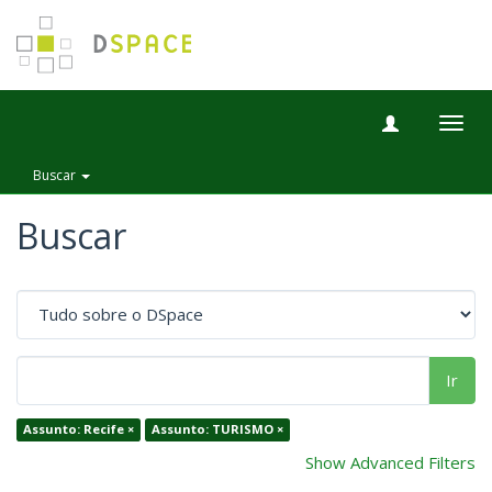
Togg
navig
Buscar
Buscar
Ir
Assunto: Recife ×
Assunto: TURISMO ×
Show Advanced Filters