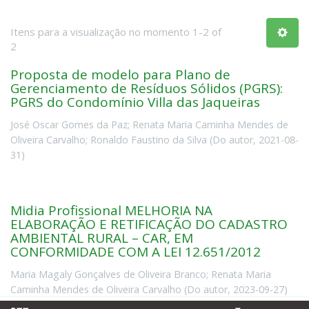
Itens para a visualização no momento 1-2 of
2
Proposta de modelo para Plano de
Gerenciamento de Resíduos Sólidos (PGRS):
PGRS do Condomínio Villa das Jaqueiras
José Oscar Gomes da Paz
;
Renata Maria Caminha Mendes de
Oliveira Carvalho
;
Ronaldo Faustino da Silva
(
Do autor
,
2021-08-
31
)
Midia Profissional MELHORIA NA
ELABORAÇÃO E RETIFICAÇÃO DO CADASTRO
AMBIENTAL RURAL – CAR, EM
CONFORMIDADE COM A LEI 12.651/2012
Maria Magaly Gonçalves de Oliveira Branco
;
Renata Maria
Caminha Mendes de Oliveira Carvalho
(
Do autor
,
2023-09-27
)