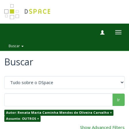
Togg
navig
Buscar
Buscar
Ir
Autor: Renata Maria Caminha Mendes de Oliveira Carvalho ×
Assunto: OUTROS ×
Show Advanced Filters