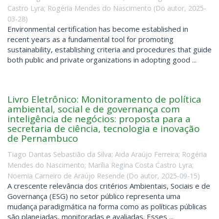
Castro Lyra
;
Rogéria Mendes do Nascimento
(
Do autor
,
2025-
03-28
)
Environmental certification has become established in
recent years as a fundamental tool for promoting
sustainability, establishing criteria and procedures that guide
both public and private organizations in adopting good ...
Livro Eletrônico: Monitoramento de política
ambiental, social e de governança com
inteligência de negócios: proposta para a
secretaria de ciência, tecnologia e inovação
de Pernambuco
Tiago Dantas Sebastião da Silva
;
Aida Araújo Ferreira
;
Rogéria
Mendes do Nascimento
;
Marília Regina Costa Castro Lyra
;
Noemia Carneiro de Araújo Resende
(
Do autor
,
2025-09-15
)
A crescente relevância dos critérios Ambientais, Sociais e de
Governança (ESG) no setor público representa uma
mudança paradigmática na forma como as políticas públicas
são planejadas, monitoradas e avaliadas. Esses ...