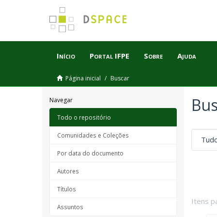
Início
Portal IFPE
Sobre
Ajuda
Página inicial
Buscar
Bus
Navegar
Todo o repositório
Comunidades e Coleções
Por data do documento
Autores
Títulos
Itens p
Assuntos