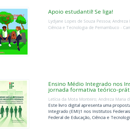
Apoio estudantil! Se liga!
Lydjane Lopes de Souza Pessoa
;
Andreza 
Ciência e Tecnologia de Pernambuco - Ca
Ensino Médio Integrado nos In
jornada formativa teórico-prát
Letícia da Mota Monteiro
;
Andreza Maria d
Este livro digital apresenta uma propos
Integrado (EMI)1 nos Institutos Federais
Federal de Educação, Ciência e Tecnologia