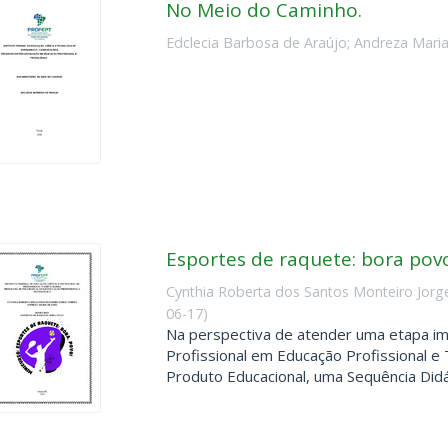
No Meio do Caminho.
Edclecia Barbosa de Araújo
;
Andreza Maria
Esportes de raquete: bora pov
Cynthia Roberta dos Santos Monteiro Jorg
06-17
)
Na perspectiva de atender uma etapa i
Profissional em Educação Profissional 
Produto Educacional, uma Sequência Didáti