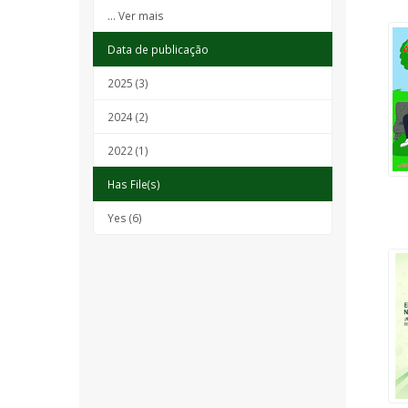
... Ver mais
Data de publicação
2025 (3)
2024 (2)
2022 (1)
Has File(s)
Yes (6)