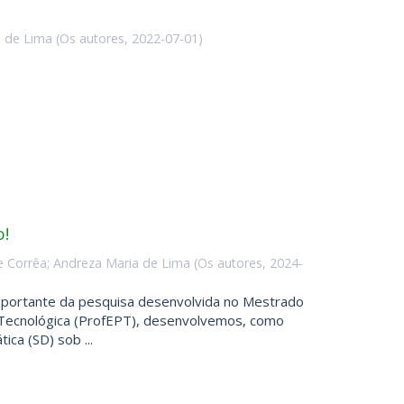
 de Lima
(
Os autores
,
2022-07-01
)
o!
e Corrêa
;
Andreza Maria de Lima
(
Os autores
,
2024-
mportante da pesquisa desenvolvida no Mestrado
e Tecnológica (ProfEPT), desenvolvemos, como
ca (SD) sob ...