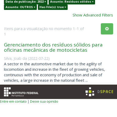
Data de publicação: 2022 ×
Assunto: Resíduos sólidos ×
Assunto: OUTROS ×
Has File(s): true ×
Show Advanced Filters
Itens para a visualização no momento 1-1 of
1
Gerenciamento dos resíduos sólidos para
oficinas mecânicas de motocicletas
Silva, Joab da
(
2022-07-22
)
A sector in the automotive market due to the agility of
locomotion and increase in the fleet of growing vehicles,
continuous with the economy of production and sale of
vehicles, a large increase in the national fleet ...
Entre em contato
|
Deixe sua opinião