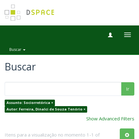
Togg
navig
Buscar
Buscar
Ir
Assunto: Sociorretórica ×
Autor: Ferreira, Dinalci de Souza Tenório ×
Show Advanced Filters
Itens para a visualização no momento 1-1 of