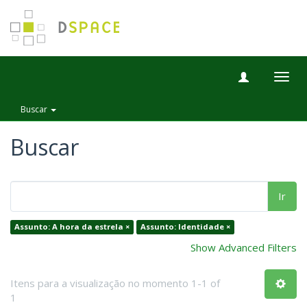
Togg
navig
Buscar
Buscar
Ir
Assunto: A hora da estrela ×
Assunto: Identidade ×
Show Advanced Filters
Itens para a visualização no momento 1-1 of
1