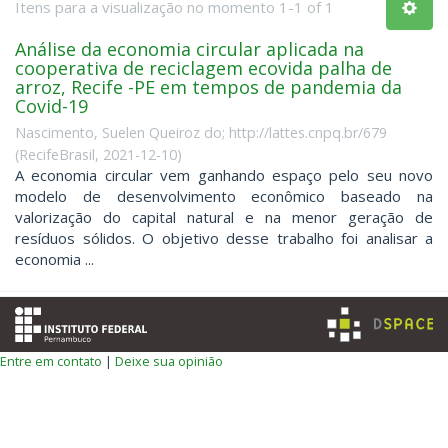
Itens para a visualização no momento 1-1 of 1
Análise da economia circular aplicada na
cooperativa de reciclagem ecovida palha de
arroz, Recife -PE em tempos de pandemia da
Covid-19
Nascimento, Suelen Queiroz do; http://lattes.cnpq.br/679
(
RecifeBrasil
,
2021-12-10
)
A economia circular vem ganhando espaço pelo seu novo
modelo de desenvolvimento econômico baseado na
valorização do capital natural e na menor geração de
resíduos sólidos. O objetivo desse trabalho foi analisar a
economia ...
Entre em contato
|
Deixe sua opinião