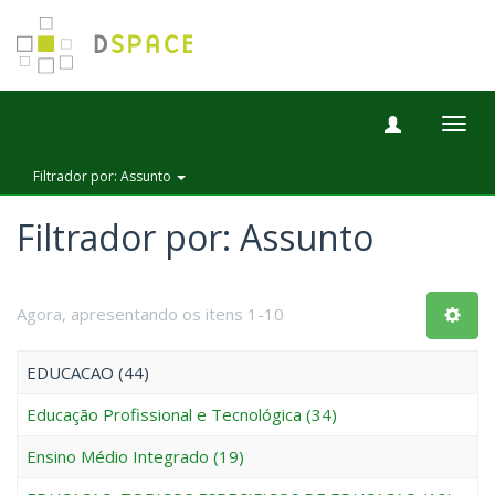
Togg
navig
Filtrador por: Assunto
Filtrador por: Assunto
Agora, apresentando os itens 1-10
EDUCACAO (44)
Educação Profissional e Tecnológica (34)
Ensino Médio Integrado (19)