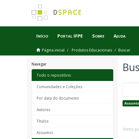
Início
Portal IFPE
Sobre
Ajuda
Página inicial
Produtos Educacionais
Buscar
Bus
Navegar
Todo o repositório
Comunidades e Coleções
Por data do documento
Assunto
Autores
Títulos
Itens p
Assuntos