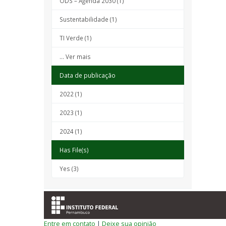
ODS – Agenda 2030 (1)
Sustentabilidade (1)
TI Verde (1)
... Ver mais
Data de publicação
2022 (1)
2023 (1)
2024 (1)
Has File(s)
Yes (3)
Entre em contato
|
Deixe sua opinião