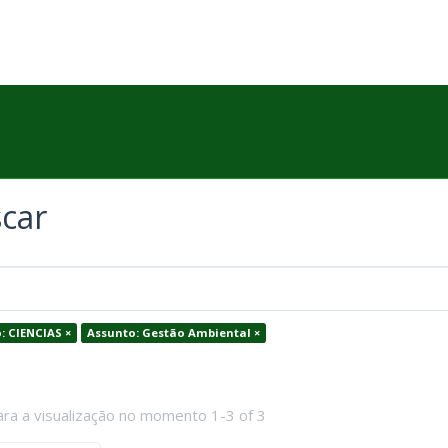
car
: CIENCIAS ×
Assunto: Gestão Ambiental ×
ara a visualização no momento 1-3 of 3