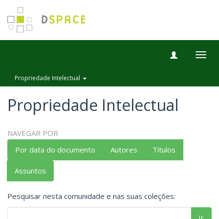
Togg
navig
Propriedade Intelectual
Propriedade Intelectual
NAVEGAR POR
Por data do documento
Autores
Títulos
Assuntos
Pesquisar nesta comunidade e nas suas coleções:
Ir