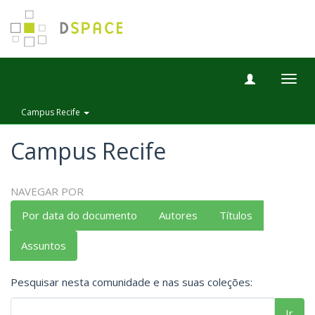
Togg
navig
Campus Recife
Campus Recife
NAVEGAR POR
Por data do documento
Autores
Títulos
Assuntos
Pesquisar nesta comunidade e nas suas coleções:
Ir