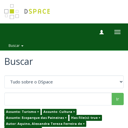
Togg
navig
Buscar
Buscar
Ir
Assunto: Turismo ×
Assunto: Cultura ×
Assunto: Ecoparque das Paineiras ×
Has File(s): true ×
Autor: Aquino, Alexandra Tereza Ferreira de ×