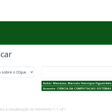
car
Autor: Menezes, Marcelo Henrique Figueirêdo 
Assunto: CIENCIA DA COMPUTACAO::SISTEMA
ara a visualização no momento 1-1 of 1