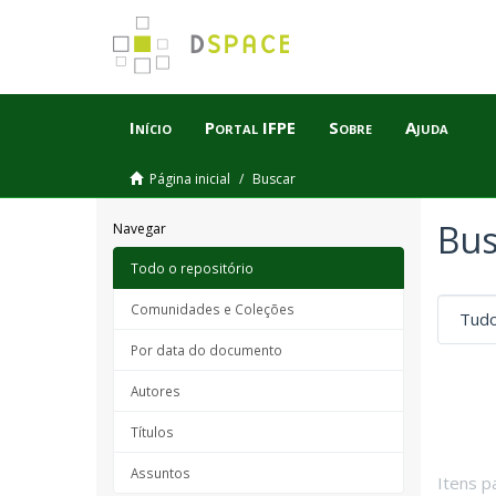
Início
Portal IFPE
Sobre
Ajuda
Página inicial
Buscar
Bus
Navegar
Todo o repositório
Comunidades e Coleções
Por data do documento
Autores
Títulos
Assuntos
Itens p